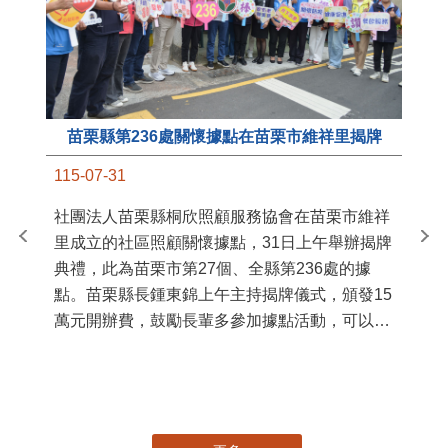
苗栗縣第236處關懷據點在苗栗市維祥里揭牌
11
115-07-31
國
社團法人苗栗縣桐欣照顧服務協會在苗栗市維祥
苗
里成立的社區照顧關懷據點，31日上午舉辦揭牌
署
典禮，此為苗栗市第27個、全縣第236處的據
作
點。苗栗縣長鍾東錦上午主持揭牌儀式，頒發15
縣
萬元開辦費，鼓勵長輩多參加據點活動，可以更
手
加健康、長壽。 坐落於苗栗市維祥里光華街89
號的社區照顧關懷據點，今 ...