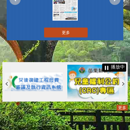
更多
播放中
更多