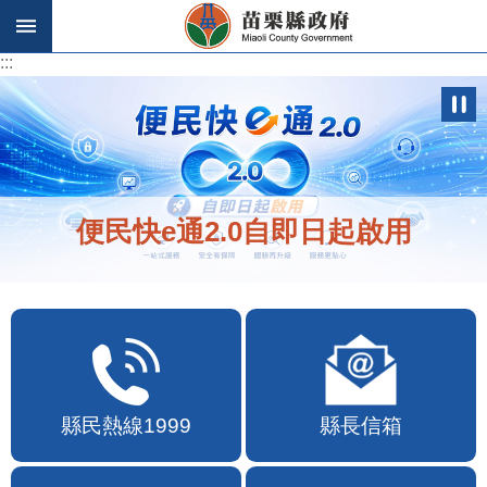
跳到主要內容區塊
:::
:::
便民快e通2.0自即日起啟用
縣民熱線1999
縣長信箱