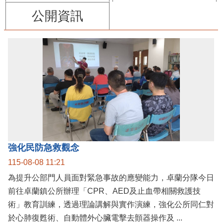
公開資訊
強化民防急救觀念
115-08-08 11:21
為提升公部門人員面對緊急事故的應變能力，卓蘭分隊今日
前往卓蘭鎮公所辦理「CPR、AED及止血帶相關救護技
術」教育訓練，透過理論講解與實作演練，強化公所同仁對
於心肺復甦術、自動體外心臟電擊去顫器操作及 ...