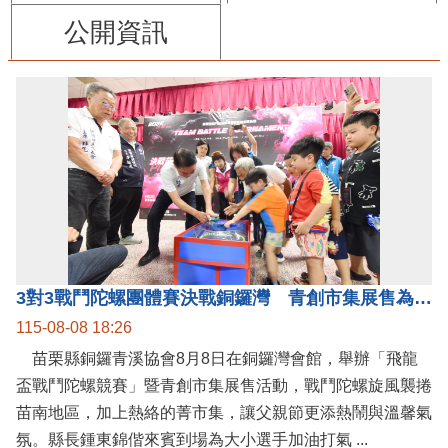
公開資訊
3對3戰鬥陀螺團體賽決戰銅鑼灣 青創市集展售為父親節增添繽紛
115-08-08 18:26
苗栗縣銅鑼青溪協會8月8日在銅鑼灣會館，舉辦「飛龍
盃戰鬥陀螺競賽」暨青創市集展售活動，戰鬥陀螺旋風襲捲
苗南地區，加上熱絡的菁市集，讓父親節更添熱鬧與溫馨氣
氛。縣長鍾東錦偕來賓到場為大小選手加油打氣 ...