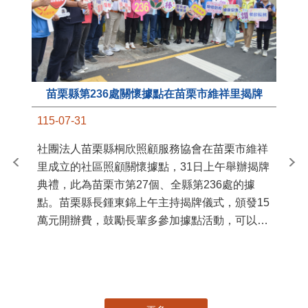
苗栗縣第236處關懷據點在苗栗市維祥里揭牌
11
115-07-31
國
社團法人苗栗縣桐欣照顧服務協會在苗栗市維祥
苗
里成立的社區照顧關懷據點，31日上午舉辦揭牌
署
典禮，此為苗栗市第27個、全縣第236處的據
作
點。苗栗縣長鍾東錦上午主持揭牌儀式，頒發15
縣
萬元開辦費，鼓勵長輩多參加據點活動，可以更
手
加健康、長壽。 坐落於苗栗市維祥里光華街89
號的社區照顧關懷據點，今 ...