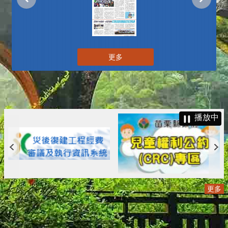
更多
播放中
更多