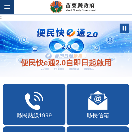
跳到主要內容區塊
:::
:::
便民快e通2.0自即日起啟用
縣民熱線1999
縣長信箱