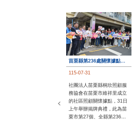
苗栗縣第236處關懷據點在苗栗市維祥里揭牌
115-07-31
社團法人苗栗縣桐欣照顧服
務協會在苗栗市維祥里成立
的社區照顧關懷據點，31日
上午舉辦揭牌典禮，此為苗
栗市第27個、全縣第236處
的據點。苗栗縣長鍾東錦上
午主持揭牌儀式，頒發15萬