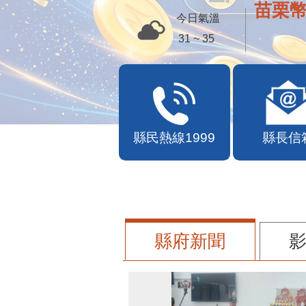
苗栗幣
今日氣溫
31 ~ 35
縣民熱線1999
縣長信
縣府新聞