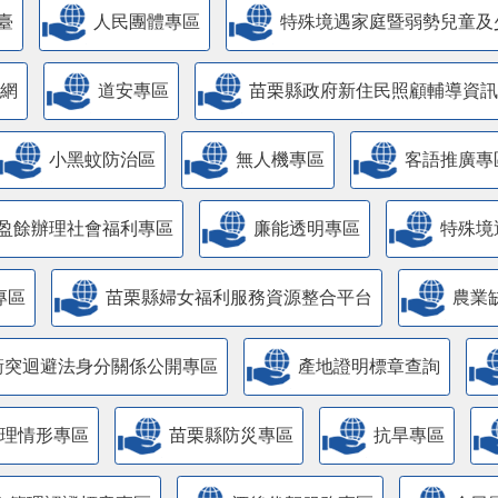
臺
人民團體專區
特殊境遇家庭暨弱勢兒童及
網
道安專區
苗栗縣政府新住民照顧輔導資訊
小黑蚊防治區
無人機專區
客語推廣專
盈餘辦理社會福利專區
廉能透明專區
特殊境
專區
苗栗縣婦女福利服務資源整合平台
農業
衝突迴避法身分關係公開專區
產地證明標章查詢
管理情形專區
苗栗縣防災專區
抗旱專區