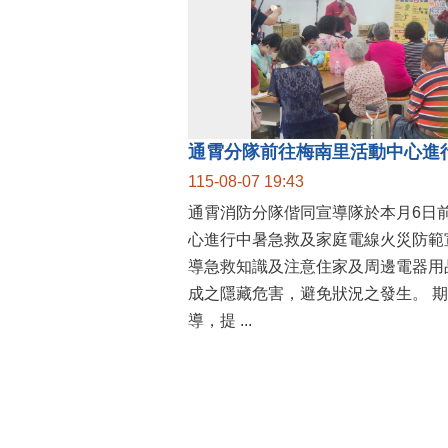
通霄分隊前往梅南里活動中心進
115-08-07 19:43
通霄消防分隊偕同宣導隊於本月6日
心進行中暑急救及家庭電線火災防範
導急救知識及注意住家及周邊電器用
成之隱藏危害，避免狀況之發生。 期許藉由本次宣
導，提 ...