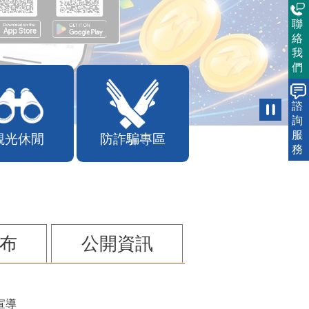
聯
絡
我
們
諮
詢
服
觀光休閒
防詐騙專區
務
布
公開資訊
宣導