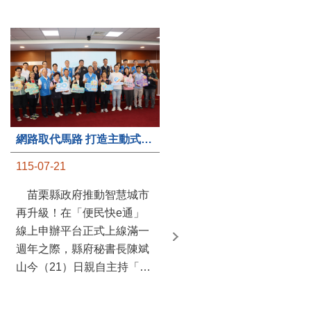
第235處關懷據點揭牌運作 縣長宣布共餐補助將加碼到1萬元
網路取代馬路 打造主動式數位便民服務 苗栗便民快e通 2.0智慧升級啟用
115-07-20
115-07-21
苗栗縣政府攜手牧田家庭
苗栗縣政府推動智慧城市
關懷協會，在頭屋鄉設立的
再升級！在「便民快e通」
社區照顧關懷據點20日揭牌
線上申辦平台正式上線滿一
運作，這是鄉內第6個、全
週年之際，縣府秘書長陳斌
縣第235處的據點；縣長鍾
山今（21）日親自主持「便
東錦在主持揭牌儀式推進據
民快e通 2.0 啟用記者會」，
點總數的同時，也宣布年底
宣布系統全面升級。數位發