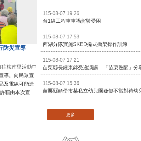
115-08-07 19:26
台1線工程車車禍駕駛受困
115-08-07 17:53
西湖分隊實施SKED捲式擔架操作訓練
行防災宣導
115-08-07 17:21
前往梅南里活動中
苗栗縣長鍾東錦受邀演講 「苗栗甦醒」分
宣導。向民眾宣
115-08-07 15:36
品及電線可能造
苗栗縣頭份市某私立幼兒園疑似不當對待幼
更多