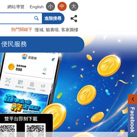
小
中
大
網站導覽
English
進階搜尋
熱門關鍵字
慢城
貓裏喵
客家圓樓
便民服務