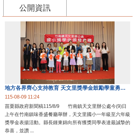
公開資訊
地方各界齊心支持教育 天文里獎學金鼓勵學童勇敢追夢
115-08-09 11:24
苗栗縣政府新聞稿115/8/9 竹南鎮天文里辦公處今(9)日
上午在竹南鎮味香盛餐廳舉辦，天文里國小一年級至六年級
獎學金表揚活動。縣長鍾東錦向所有獲獎同學表達最誠摯的
恭喜，並讚 ...