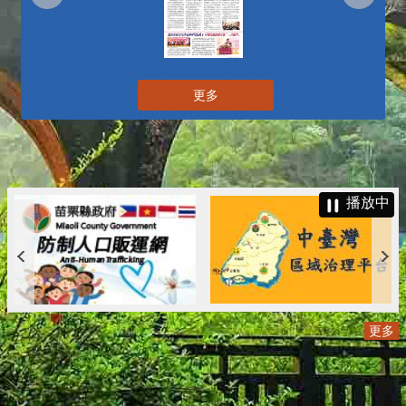
更多
播放中
更多