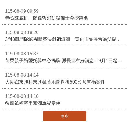
115-08-09 09:59
恭賀陳威帆、簡偉哲消防設備士金榜題名
115-08-08 18:26
3對3戰鬥陀螺團體賽決戰銅鑼灣 青創市集展售為父親節增添繽紛
115-08-08 15:37
苗栗親子館暨托嬰中心揭牌 縣長宣布好消息：9月1日起調降臨時托嬰費用
115-08-08 14:14
大湖鄉東興村東興楓葉地圖過後500公尺車禍案件
115-08-08 14:10
後龍鎮福寧里頭湖車禍案件
更多