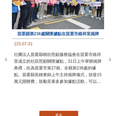
苗栗縣第236處關懷據點在苗栗市維祥里揭牌
11
115-07-31
國
社團法人苗栗縣桐欣照顧服務協會在苗栗市維祥
苗
里成立的社區照顧關懷據點，31日上午舉辦揭牌
署
典禮，此為苗栗市第27個、全縣第236處的據
作
點。苗栗縣長鍾東錦上午主持揭牌儀式，頒發15
縣
萬元開辦費，鼓勵長輩多參加據點活動，可以更
手
加健康、長壽。 坐落於苗栗市維祥里光華街89
號的社區照顧關懷據點，今 ...
更多