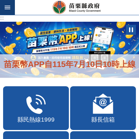
跳到主要內容區塊
:::
:::
苗栗幣APP自115年7月10日10時上線
縣民熱線1999
縣長信箱