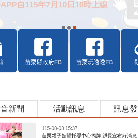
APP自115年7月10日10時上線
箱
苗栗縣政府FB
苗栗玩透透FB
影音新聞
活動訊息
訊息發
115-08-08 15:37
苗栗親子館暨托嬰中心揭牌 縣長宣布好消息