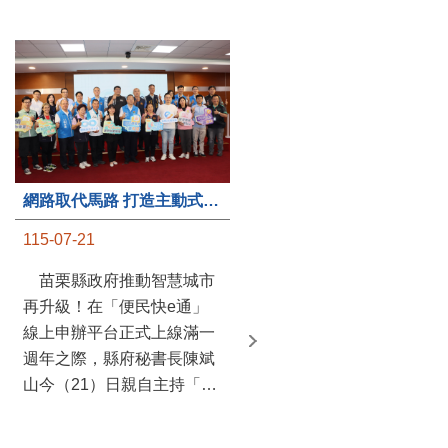
第235處關懷據點揭牌運作 縣長宣布共餐補助將加碼到1萬元
網路取代馬路 打造主動式數位便民服務 苗栗便民快e通 2.0智慧升級啟用
115-07-20
115-07-21
苗栗縣政府攜手牧田家庭
苗栗縣政府推動智慧城市
關懷協會，在頭屋鄉設立的
再升級！在「便民快e通」
社區照顧關懷據點20日揭牌
線上申辦平台正式上線滿一
運作，這是鄉內第6個、全
週年之際，縣府秘書長陳斌
縣第235處的據點；縣長鍾
山今（21）日親自主持「便
東錦在主持揭牌儀式推進據
民快e通 2.0 啟用記者會」，
點總數的同時，也宣布年底
宣布系統全面升級。數位發