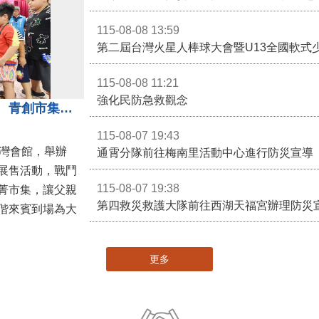
115-08-08 13:59
第二屆台灣火星人棒球大會暨U13全國軟式
115-08-08 11:21
強化民防急救觀念
3對3戰鬥陀螺團體賽決戰銅鑼灣 青創市集展售為父親節增添繽紛
115-08-07 19:43
灣會館，舉辦
通霄分隊前往梅南里活動中心進行防災宣導
展售活動，戰鬥
115-08-07 19:38
菁市集，讓父親
第四救災救護大隊前往西湖天福宮辦理防災
偕來賓到場為大
更多