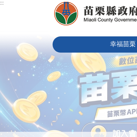
:::
跳到主要內容區塊
:::
幸福苗栗