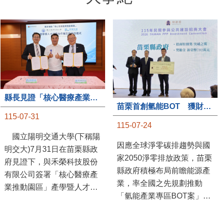
縣長見證「核心醫療產業推動園區」產學合作簽約儀式
苗栗首創氫能BOT 獲財政部「突破之翼」肯定
115-07-31
115-07-24
國立陽明交通大學(下稱陽
因應全球淨零碳排趨勢與國
明交大)7月31日在苗栗縣政
家2050淨零排放政策，苗栗
府見證下，與禾榮科技股份
縣政府積極布局前瞻能源產
有限公司簽署「核心醫療產
業，率全國之先規劃推動
業推動園區」產學暨人才培
「氫能產業專區BOT案」，
育合作備忘錄，為苗栗產業
透過促進民間參與公共建設
升級注入新動能，會中，縣