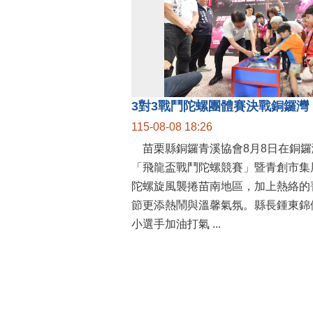
115-08-08 18:26
苗栗縣銅鑼青溪協會8月8日在銅鑼
「飛龍盃戰鬥陀螺競賽」暨青創市集
陀螺旋風襲捲苗南地區，加上熱絡的
節更添熱鬧與溫馨氣氛。縣長鍾東錦
小選手加油打氣 ...