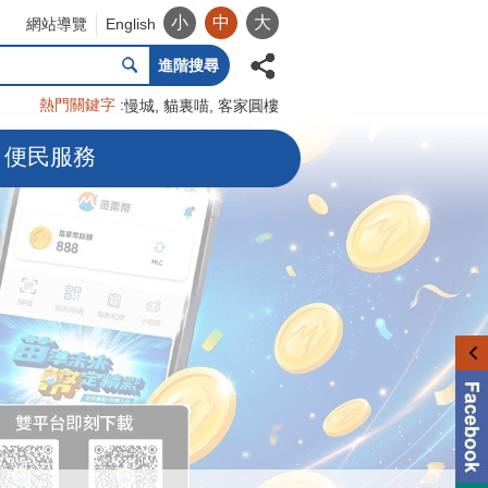
小
中
大
網站導覽
English
進階搜尋
熱門關鍵字
慢城
貓裏喵
客家圓樓
便民服務