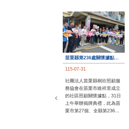
苗栗縣第236處關懷據點在苗栗市維祥里揭牌
115-07-31
社團法人苗栗縣桐欣照顧服
務協會在苗栗市維祥里成立
的社區照顧關懷據點，31日
上午舉辦揭牌典禮，此為苗
栗市第27個、全縣第236處
的據點。苗栗縣長鍾東錦上
午主持揭牌儀式，頒發15萬