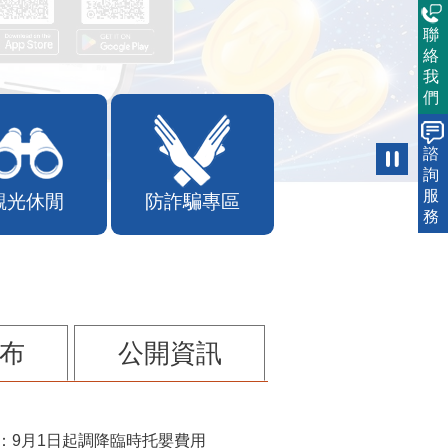
聯
絡
我
們
諮
詢
服
觀光休閒
防詐騙專區
務
布
公開資訊
：9月1日起調降臨時托嬰費用