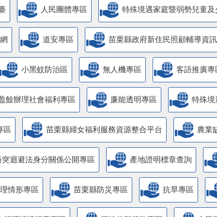
臺
人民團體專區
特殊境遇家庭暨弱勢兒童及
網
道安專區
苗栗縣政府新住民照顧輔導資訊
小黑蚊防治區
無人機專區
客語推廣專
盈餘辦理社會福利專區
廉能透明專區
特殊境
專區
苗栗縣婦女福利服務資源整合平台
農業
衝突迴避法身分關係公開專區
產地證明標章查詢
管理情形專區
苗栗縣防災專區
抗旱專區