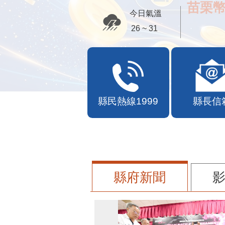
苗栗幣
今日氣溫
26 ~ 31
縣民熱線1999
縣長信
縣府新聞