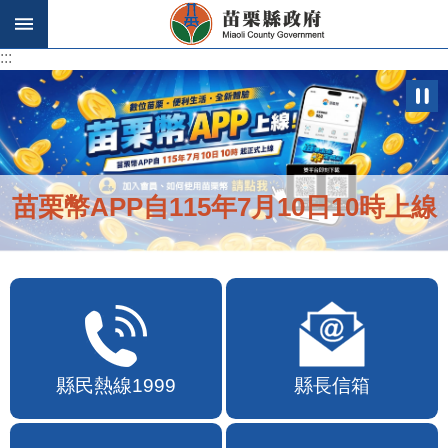
跳到主要內容區塊
:::
:::
苗栗幣APP自115年7月10日10時上線
縣民熱線1999
縣長信箱