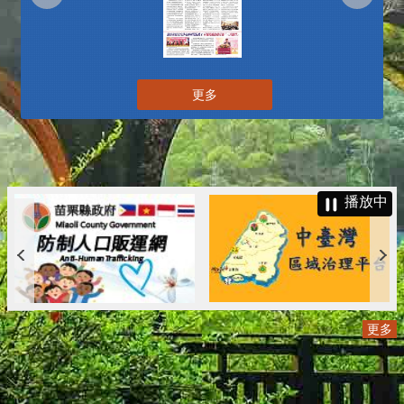
更多
播放中
更多