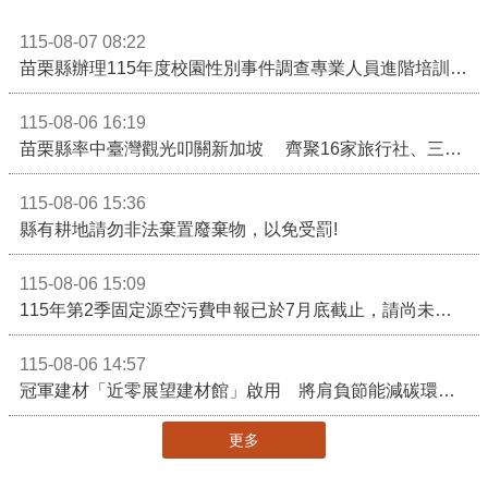
115-08-07 08:22
苗栗縣辦理115年度校園性別事件調查專業人員進階培訓 深化調查實務能力 持續打造安全友善校園
115-08-06 16:19
苗栗縣率中臺灣觀光叩關新加坡 齊聚16家旅行社、三大航空 NATAS旅展開賣主題遊程
115-08-06 15:36
縣有耕地請勿非法棄置廢棄物，以免受罰!
115-08-06 15:09
115年第2季固定源空污費申報已於7月底截止，請尚未申報公私場所儘速完成申繳，以免面臨滯納金及罰鍰!
115-08-06 14:57
冠軍建材「近零展望建材館」啟用 將肩負節能減碳環境教育重任
更多