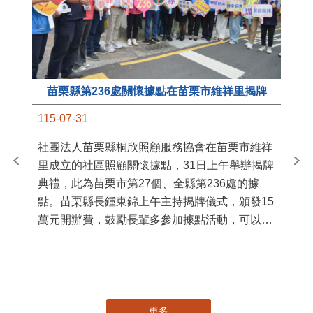
苗栗縣第236處關懷據點在苗栗市維祥里揭牌
11
115-07-31
國
社團法人苗栗縣桐欣照顧服務協會在苗栗市維祥
苗
里成立的社區照顧關懷據點，31日上午舉辦揭牌
署
典禮，此為苗栗市第27個、全縣第236處的據
作
點。苗栗縣長鍾東錦上午主持揭牌儀式，頒發15
縣
萬元開辦費，鼓勵長輩多參加據點活動，可以更
手
加健康、長壽。 坐落於苗栗市維祥里光華街89
號的社區照顧關懷據點，今 ...
更多