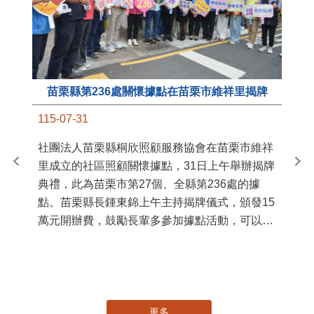
苗栗縣第236處關懷據點在苗栗市維祥里揭牌
11
115-07-31
國
社團法人苗栗縣桐欣照顧服務協會在苗栗市維祥
苗
里成立的社區照顧關懷據點，31日上午舉辦揭牌
署
典禮，此為苗栗市第27個、全縣第236處的據
作
點。苗栗縣長鍾東錦上午主持揭牌儀式，頒發15
縣
萬元開辦費，鼓勵長輩多參加據點活動，可以更
手
加健康、長壽。 坐落於苗栗市維祥里光華街89
號的社區照顧關懷據點，今 ...
更多