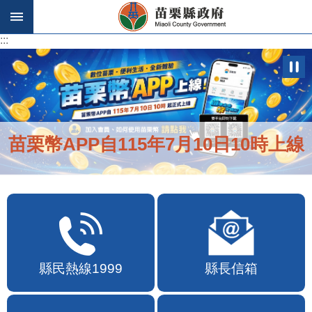
跳到主要內容區塊
:::
:::
苗栗幣APP自115年7月10日10時上線
縣民熱線1999
縣長信箱