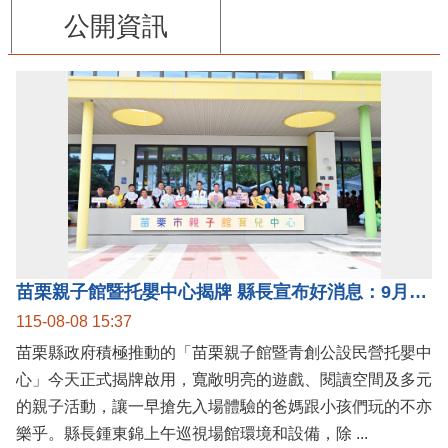
公開資訊
苗栗親子館暨托嬰中心揭牌 縣長宣布好消息：9月1日起調降臨時托嬰費用
115-08-08 15:37
苗栗縣政府積極推動的「苗栗親子館暨青創公設民營托嬰中
心」今天正式揭牌啟用，寬敞明亮的遊戲、閱讀空間及多元
的親子活動，讓一早搶先入場體驗的爸媽跟小孩們玩的不亦
樂乎。縣長鍾東錦上午巡視場館環境和設備，除 ...