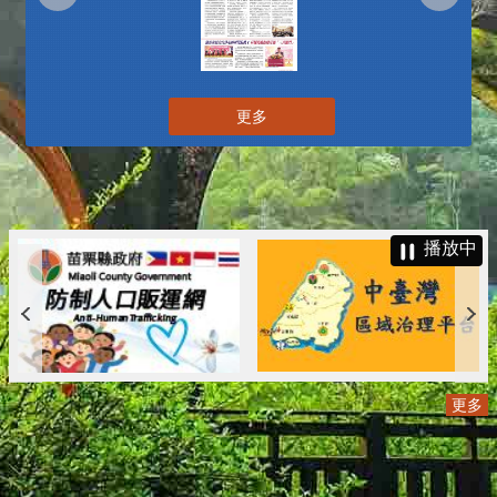
更多
播放中
更多