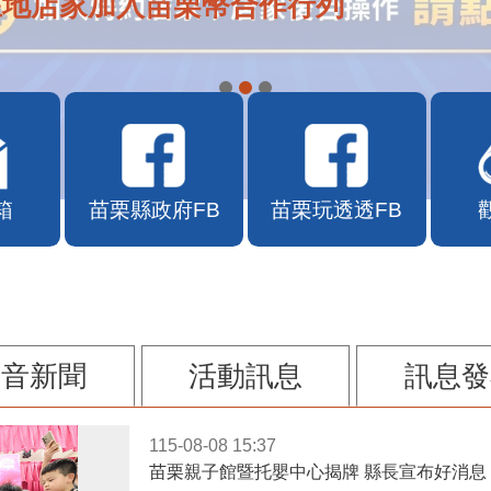
在地店家加入苗栗幣合作行列
箱
苗栗縣政府FB
苗栗玩透透FB
影音新聞
活動訊息
訊息發
115-08-08 15:37
苗栗親子館暨托嬰中心揭牌 縣長宣布好消息