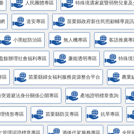
臺
人民團體專區
特殊境遇家庭暨弱勢兒童及
網
道安專區
苗栗縣政府新住民照顧輔導資訊
小黑蚊防治區
無人機專區
客語推廣專
盈餘辦理社會福利專區
廉能透明專區
特殊境
專區
苗栗縣婦女福利服務資源整合平台
農業
衝突迴避法身分關係公開專區
產地證明標章查詢
管理情形專區
苗栗縣防災專區
抗旱專區
主管理認證標章專區
酒後代駕服務專區
全民