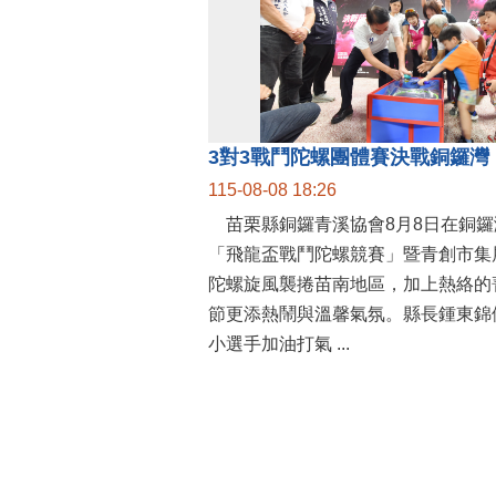
115-08-08 18:26
苗栗縣銅鑼青溪協會8月8日在銅鑼
「飛龍盃戰鬥陀螺競賽」暨青創市集
陀螺旋風襲捲苗南地區，加上熱絡的
節更添熱鬧與溫馨氣氛。縣長鍾東錦
小選手加油打氣 ...