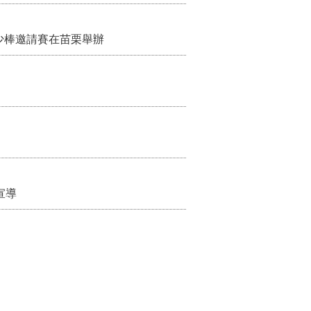
少棒邀請賽在苗栗舉辦
宣導