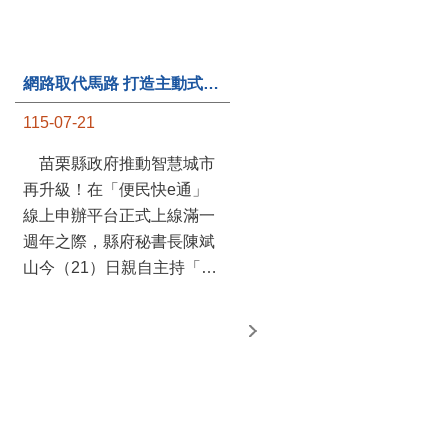
第235處關懷據點揭牌運作 縣長宣布共餐補助將加碼到1萬元
115-07-20
苗栗縣政府攜手牧田家庭
關懷協會，在頭屋鄉設立的
網路取代馬路 打造主動式數位便民服務 苗栗便民快e通 2.0智慧升級啟用
社區照顧關懷據點20日揭牌
115-07-21
運作，這是鄉內第6個、全
縣第235處的據點；縣長鍾
苗栗縣政府推動智慧城市
東錦在主持揭牌儀式推進據
再升級！在「便民快e通」
點總數的同時，也宣布年底
線上申辦平台正式上線滿一
前可望將共餐補助直接調高
週年之際，縣府秘書長陳斌
到每個月1萬元，另促鄉鎮
山今（21）日親自主持「便
市公所視財力編列預算配合
民快e通 2.0 啟用記者會」，
加碼，跟上物價上漲的腳
宣布系統全面升級。數位發