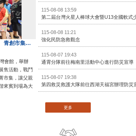
115-08-08 13:59
第二屆台灣火星人棒球大會暨U13全國軟式
115-08-08 11:21
強化民防急救觀念
3對3戰鬥陀螺團體賽決戰銅鑼灣 青創市集展售為父親節增添繽紛
115-08-07 19:43
灣會館，舉辦
通霄分隊前往梅南里活動中心進行防災宣導
展售活動，戰鬥
115-08-07 19:38
菁市集，讓父親
第四救災救護大隊前往西湖天福宮辦理防災
偕來賓到場為大
更多