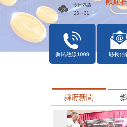
歡迎
今日氣溫
26 ~ 31
縣民熱線1999
縣長信
縣府新聞