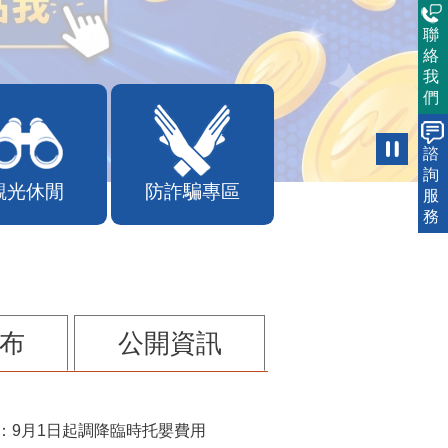
聯
絡
我
們
諮
詢
觀光休閒
防詐騙專區
服
務
布
公開資訊
：9月1日起調降臨時托嬰費用