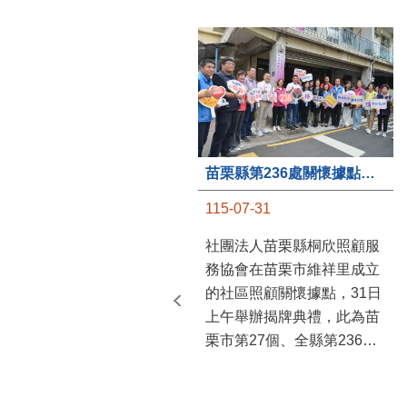
苗栗縣第236處關懷據點在苗栗市維祥里揭牌
115-07-31
社團法人苗栗縣桐欣照顧服
務協會在苗栗市維祥里成立
的社區照顧關懷據點，31日
上午舉辦揭牌典禮，此為苗
栗市第27個、全縣第236處
的據點。苗栗縣長鍾東錦上
午主持揭牌儀式，頒發15萬