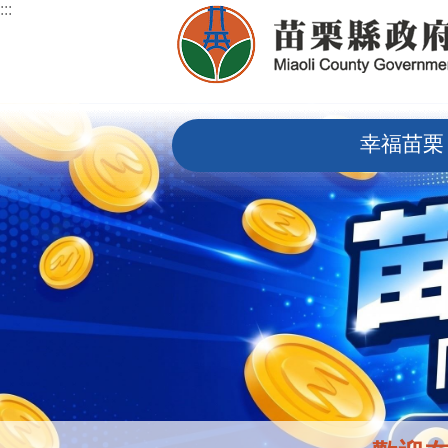
:::
跳到主要內容區塊
:::
幸福苗栗