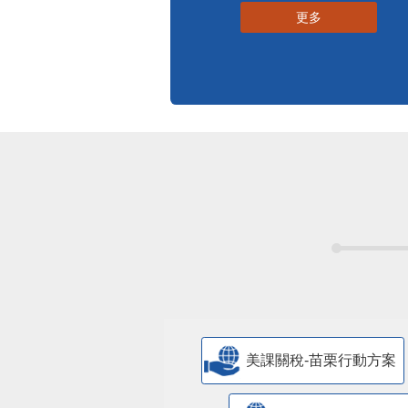
更多
美課關稅-苗栗行動方案