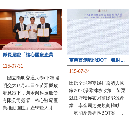
縣長見證「核心醫療產業推動園區」產學合作簽約儀式
苗栗首創氫能BOT 獲財政部「突破之翼」肯定
115-07-31
115-07-24
國立陽明交通大學(下稱陽
因應全球淨零碳排趨勢與國
明交大)7月31日在苗栗縣政
家2050淨零排放政策，苗栗
府見證下，與禾榮科技股份
縣政府積極布局前瞻能源產
有限公司簽署「核心醫療產
業，率全國之先規劃推動
業推動園區」產學暨人才培
「氫能產業專區BOT案」，
育合作備忘錄，為苗栗產業
透過促進民間參與公共建設
升級注入新動能，會中，縣
（BOT）模式，引進民間資