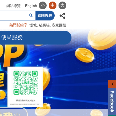
小
中
大
網站導覽
English
進階搜尋
熱門關鍵字
慢城
貓裏喵
客家圓樓
便民服務