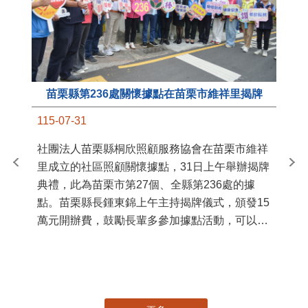
苗栗縣第236處關懷據點在苗栗市維祥里揭牌
11
115-07-31
國
社團法人苗栗縣桐欣照顧服務協會在苗栗市維祥
苗
里成立的社區照顧關懷據點，31日上午舉辦揭牌
署
典禮，此為苗栗市第27個、全縣第236處的據
作
點。苗栗縣長鍾東錦上午主持揭牌儀式，頒發15
縣
萬元開辦費，鼓勵長輩多參加據點活動，可以更
手
加健康、長壽。 坐落於苗栗市維祥里光華街89
號的社區照顧關懷據點，今 ...