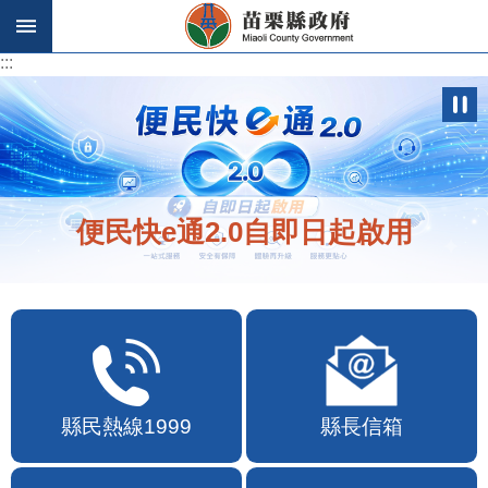
跳到主要內容區塊
:::
:::
便民快e通2.0自即日起啟用
縣民熱線1999
縣長信箱