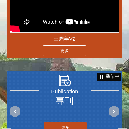
三周年V2
更多
播放中
專刊
更多