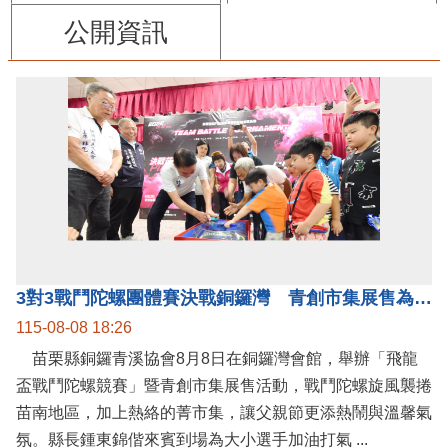
公開資訊
3對3戰鬥陀螺團體賽決戰銅鑼灣 青創市集展售為父親節增添繽紛
115-08-08 18:26
苗栗縣銅鑼青溪協會8月8日在銅鑼灣會館，舉辦「飛龍
盃戰鬥陀螺競賽」暨青創市集展售活動，戰鬥陀螺旋風襲捲
苗南地區，加上熱絡的菁市集，讓父親節更添熱鬧與溫馨氣
氛。縣長鍾東錦偕來賓到場為大小選手加油打氣 ...