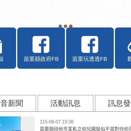
APP自115年7月10日10時上線
箱
苗栗縣政府FB
苗栗玩透透FB
影音新聞
活動訊息
訊息發
115-08-07 15:36
苗栗縣頭份市某私立幼兒園疑似不當對待幼