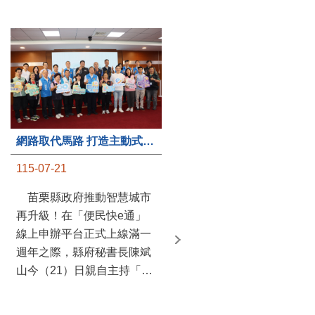
第235處關懷據點揭牌運作 縣長宣布共餐補助將加碼到1萬元
網路取代馬路 打造主動式數位便民服務 苗栗便民快e通 2.0智慧升級啟用
115-07-20
115-07-21
苗栗縣政府攜手牧田家庭
苗栗縣政府推動智慧城市
關懷協會，在頭屋鄉設立的
再升級！在「便民快e通」
社區照顧關懷據點20日揭牌
線上申辦平台正式上線滿一
運作，這是鄉內第6個、全
週年之際，縣府秘書長陳斌
縣第235處的據點；縣長鍾
山今（21）日親自主持「便
東錦在主持揭牌儀式推進據
民快e通 2.0 啟用記者會」，
點總數的同時，也宣布年底
宣布系統全面升級。數位發