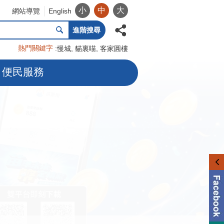
小
中
大
網站導覽
English
進階搜尋
熱門關鍵字
慢城
貓裏喵
客家圓樓
便民服務