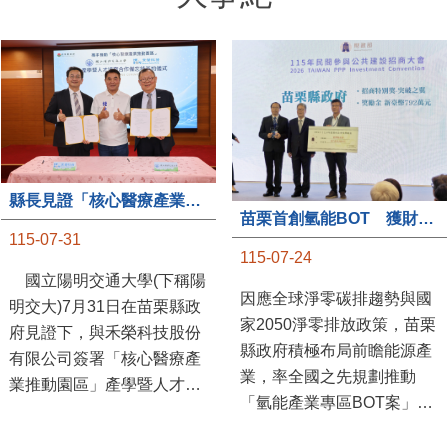
縣長見證「核心醫療產業推動園區」產學合作簽約儀式
苗栗首創氫能BOT 獲財政部「突破之翼」肯定
115-07-31
115-07-24
國立陽明交通大學(下稱陽
因應全球淨零碳排趨勢與國
明交大)7月31日在苗栗縣政
家2050淨零排放政策，苗栗
府見證下，與禾榮科技股份
縣政府積極布局前瞻能源產
有限公司簽署「核心醫療產
業，率全國之先規劃推動
業推動園區」產學暨人才培
「氫能產業專區BOT案」，
育合作備忘錄，為苗栗產業
透過促進民間參與公共建設
升級注入新動能，會中，縣