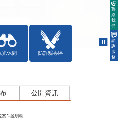
聯
絡
我
們
諮
詢
服
觀光休閒
防詐騙專區
務
布
公開資訊
兒案件說明稿