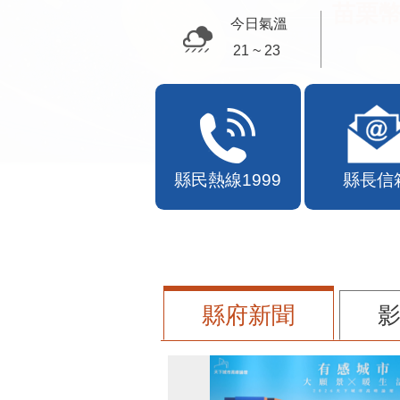
苗栗幣
今日氣溫
21 ~ 23
縣民熱線1999
縣長信
縣府新聞