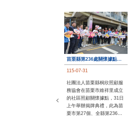
苗栗縣第236處關懷據點在苗栗市維祥里揭牌
115-07-31
社團法人苗栗縣桐欣照顧服
務協會在苗栗市維祥里成立
的社區照顧關懷據點，31日
上午舉辦揭牌典禮，此為苗
栗市第27個、全縣第236處
的據點。苗栗縣長鍾東錦上
午主持揭牌儀式，頒發15萬