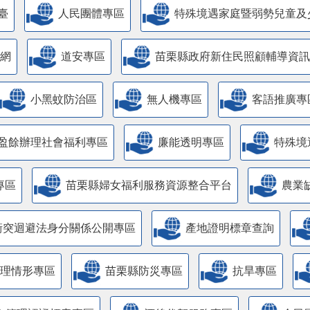
臺
人民團體專區
特殊境遇家庭暨弱勢兒童及
網
道安專區
苗栗縣政府新住民照顧輔導資訊
小黑蚊防治區
無人機專區
客語推廣專
盈餘辦理社會福利專區
廉能透明專區
特殊境
專區
苗栗縣婦女福利服務資源整合平台
農業
衝突迴避法身分關係公開專區
產地證明標章查詢
管理情形專區
苗栗縣防災專區
抗旱專區