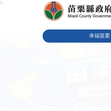
:::
跳到主要內容區塊
:::
幸福苗栗