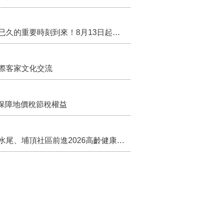
行政院核定西拉雅族為平埔原住民族群 盼望已久的重要時刻到來！8月13日起受理民族成員名冊登記
際客家文化交流
保障地價稅節稅權益
苗栗農村綠色照顧成果登上全國舞台！ 後龍水尾、埔頂社區前進2026高齡健康產業博覽會