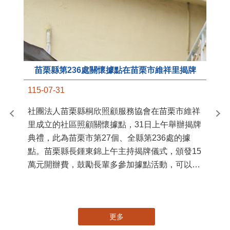
苗栗縣第236處關懷據點在苗栗市維祥里揭牌
11
115-07-31
國
社團法人苗栗縣桐欣照顧服務協會在苗栗市維祥
苗
里成立的社區照顧關懷據點，31日上午舉辦揭牌
署
典禮，此為苗栗市第27個、全縣第236處的據
作
點。苗栗縣長鍾東錦上午主持揭牌儀式，頒發15
縣
萬元開辦費，鼓勵長輩多參加據點活動，可以更
手
加健康、長壽。 坐落於苗栗市維祥里光華街89
號的社區照顧關懷據點，今 ...