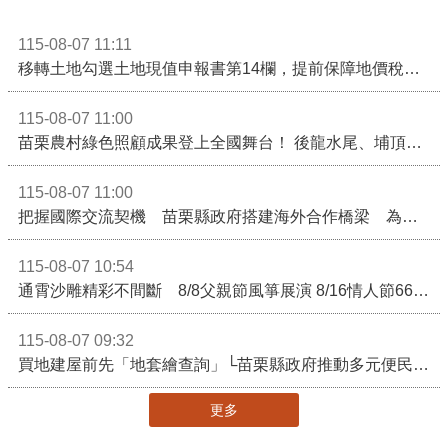
115-08-07 11:11
移轉土地勾選土地現值申報書第14欄，提前保障地價稅節稅權益
115-08-07 11:00
苗栗農村綠色照顧成果登上全國舞台！ 後龍水尾、埔頂社區前進2026高齡健康產業博覽會
115-08-07 11:00
把握國際交流契機 苗栗縣政府搭建海外合作橋梁 為在地產業爭取更多國際市場機會
115-08-07 10:54
通霄沙雕精彩不間斷 8/8父親節風箏展演 8/16情人節66對浪漫挑戰送好禮
115-08-07 09:32
買地建屋前先「地套繪查詢」└苗栗縣政府推動多元便民諮詢服務
更多