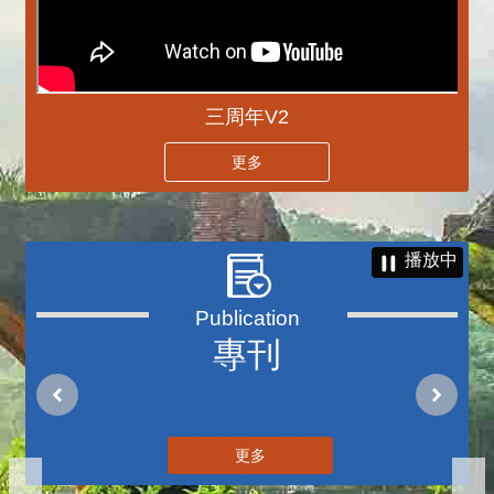
三周年V2
更多
播放中
專刊
更多