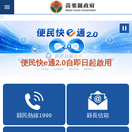
跳到主要內容區塊
:::
:::
便民快e通2.0自即日起啟用
縣民熱線1999
縣長信箱