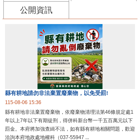
公開資訊
縣有耕地請勿非法棄置廢棄物，以免受罰!
115-08-06 15:36
縣有耕地非法棄置廢棄物，依廢棄物清理法第46條規定處1
年以上7年以下有期徒刑，得併科新台幣一千五百萬元以下
罰金。本府將加強查緝不法，如有縣有耕地相關問題，歡迎
洽詢本府地政處地權科（037-55947 ...