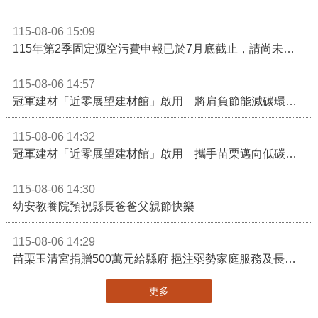
115-08-06 15:09
115年第2季固定源空污費申報已於7月底截止，請尚未申報公私場所儘速完成申繳，以免面臨滯納金及罰鍰!
115-08-06 14:57
冠軍建材「近零展望建材館」啟用 將肩負節能減碳環境教育重任
115-08-06 14:32
冠軍建材「近零展望建材館」啟用 攜手苗栗邁向低碳建築新未來
115-08-06 14:30
幼安教養院預祝縣長爸爸父親節快樂
115-08-06 14:29
苗栗玉清宮捐贈500萬元給縣府 挹注弱勢家庭服務及長照醫療資源
更多