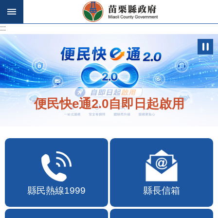
跳到主要內容區塊
:::
:::
便民快e通2.0自即日起啟用
縣民熱線1999
縣長信箱