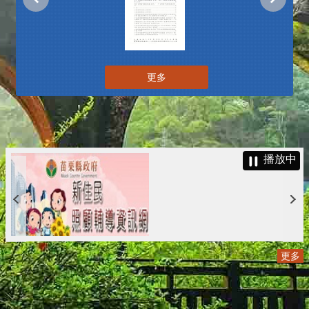
更多
播放中
更多