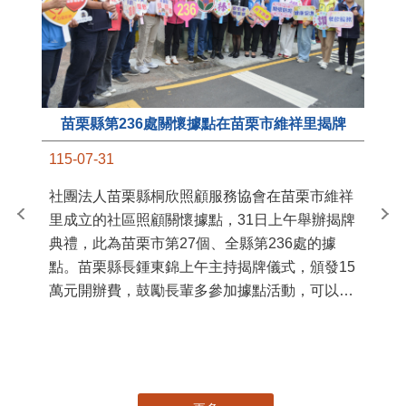
苗栗縣第236處關懷據點在苗栗市維祥里揭牌
11
115-07-31
國
社團法人苗栗縣桐欣照顧服務協會在苗栗市維祥
苗
里成立的社區照顧關懷據點，31日上午舉辦揭牌
署
典禮，此為苗栗市第27個、全縣第236處的據
作
點。苗栗縣長鍾東錦上午主持揭牌儀式，頒發15
縣
萬元開辦費，鼓勵長輩多參加據點活動，可以更
手
加健康、長壽。 坐落於苗栗市維祥里光華街89
號的社區照顧關懷據點，今 ...