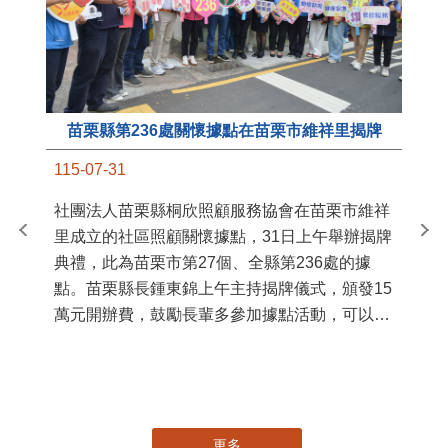
苗栗縣第236處關懷據點在苗栗市維祥里揭牌
11
115-07-31
國
社團法人苗栗縣桐欣照顧服務協會在苗栗市維祥
苗
里成立的社區照顧關懷據點，31日上午舉辦揭牌
署
典禮，此為苗栗市第27個、全縣第236處的據
作
點。苗栗縣長鍾東錦上午主持揭牌儀式，頒發15
縣
萬元開辦費，鼓勵長輩多參加據點活動，可以更
手
加健康、長壽。 坐落於苗栗市維祥里光華街89
號的社區照顧關懷據點，今 ...
更多