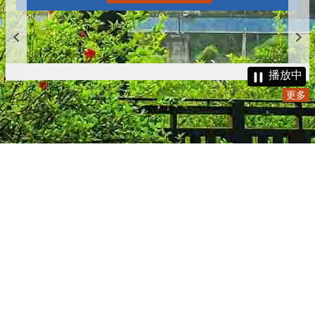
播放中
更多
:::
更新日期
115-08-06
瀏覽人次
4782198
版權所有 © 苗栗縣政府 Copyright 2019 Miaoli County Government
All rights reserved.
36001 苗栗市縣府路100號(第一辦公大樓)、36046 苗栗市府前路1號
(第二辦公大樓) 電話:1999(限苗栗縣內撥打), 037-322150(外縣市)
服務時間：上午8:00~12:00、13:00~17:00（彈性上班時間：上午
8:00~8:30）