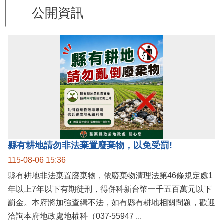
公開資訊
縣有耕地請勿非法棄置廢棄物，以免受罰!
115-08-06 15:36
縣有耕地非法棄置廢棄物，依廢棄物清理法第46條規定處1
年以上7年以下有期徒刑，得併科新台幣一千五百萬元以下
罰金。本府將加強查緝不法，如有縣有耕地相關問題，歡迎
洽詢本府地政處地權科（037-55947 ...