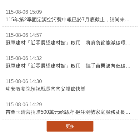
115-08-06 15:09
115年第2季固定源空污費申報已於7月底截止，請尚未申報公私場所儘速完成申繳，以免面臨滯納金及罰鍰!
115-08-06 14:57
冠軍建材「近零展望建材館」啟用 將肩負節能減碳環境教育重任
115-08-06 14:32
冠軍建材「近零展望建材館」啟用 攜手苗栗邁向低碳建築新未來
115-08-06 14:30
幼安教養院預祝縣長爸爸父親節快樂
115-08-06 14:29
苗栗玉清宮捐贈500萬元給縣府 挹注弱勢家庭服務及長照醫療資源
更多