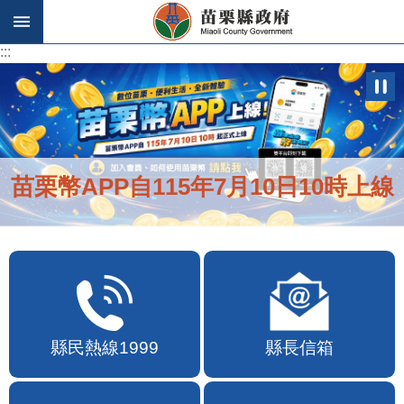
跳到主要內容區塊
:::
:::
苗栗幣APP自115年7月10日10時上線
縣民熱線1999
縣長信箱