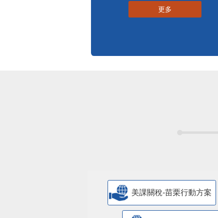
更多
美課關稅-苗栗行動方案