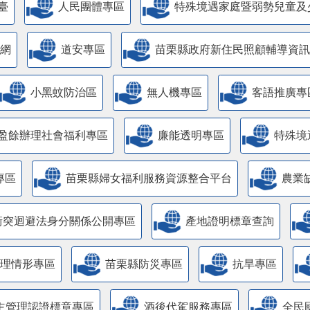
臺
人民團體專區
特殊境遇家庭暨弱勢兒童及
網
道安專區
苗栗縣政府新住民照顧輔導資訊
小黑蚊防治區
無人機專區
客語推廣專
盈餘辦理社會福利專區
廉能透明專區
特殊境
專區
苗栗縣婦女福利服務資源整合平台
農業
衝突迴避法身分關係公開專區
產地證明標章查詢
管理情形專區
苗栗縣防災專區
抗旱專區
主管理認證標章專區
酒後代駕服務專區
全民