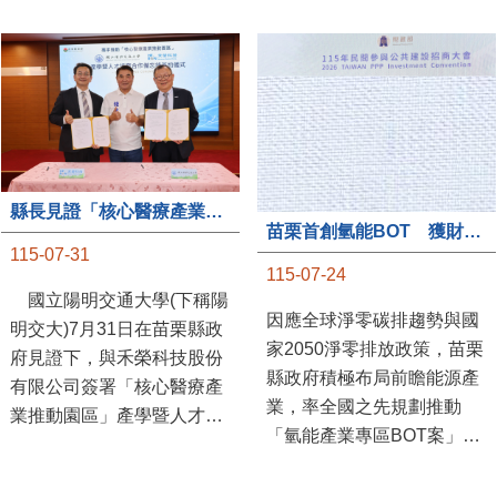
縣長見證「核心醫療產業推動園區」產學合作簽約儀式
苗栗首創氫能BOT 獲財政部「突破之翼」肯定
115-07-31
115-07-24
國立陽明交通大學(下稱陽
因應全球淨零碳排趨勢與國
明交大)7月31日在苗栗縣政
家2050淨零排放政策，苗栗
府見證下，與禾榮科技股份
縣政府積極布局前瞻能源產
有限公司簽署「核心醫療產
業，率全國之先規劃推動
業推動園區」產學暨人才培
「氫能產業專區BOT案」，
育合作備忘錄，為苗栗產業
透過促進民間參與公共建設
升級注入新動能，會中，縣
（BOT）模式，引進民間資