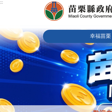
:::
跳到主要內容區塊
:::
幸福苗栗