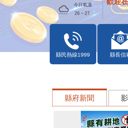
歡迎
今日氣溫
26 ~ 27
縣民熱線1999
縣長信
縣府新聞