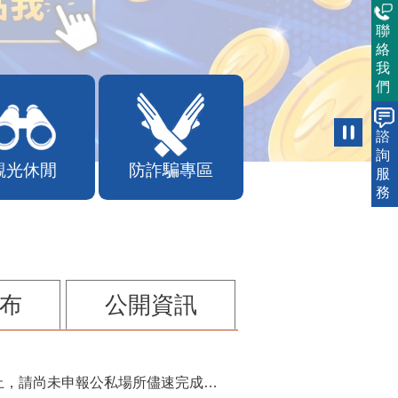
聯
絡
我
們
諮
詢
觀光休閒
防詐騙專區
服
務
布
公開資訊
115年第2季固定源空污費申報已於7月底截止，請尚未申報公私場所儘速完成申繳，以免面臨滯納金及罰鍰!