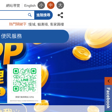
小
中
大
網站導覽
English
進階搜尋
熱門關鍵字
慢城
貓裏喵
客家圓樓
便民服務