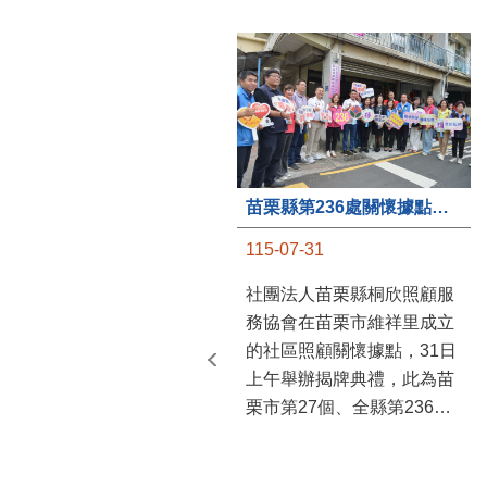
苗栗縣第236處關懷據點在苗栗市維祥里揭牌
115-07-31
社團法人苗栗縣桐欣照顧服
務協會在苗栗市維祥里成立
的社區照顧關懷據點，31日
上午舉辦揭牌典禮，此為苗
栗市第27個、全縣第236處
的據點。苗栗縣長鍾東錦上
午主持揭牌儀式，頒發15萬