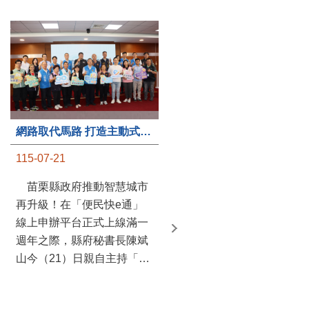
第235處關懷據點揭牌運作 縣長宣布共餐補助將加碼到1萬元
網路取代馬路 打造主動式數位便民服務 苗栗便民快e通 2.0智慧升級啟用
115-07-20
115-07-21
苗栗縣政府攜手牧田家庭
苗栗縣政府推動智慧城市
關懷協會，在頭屋鄉設立的
再升級！在「便民快e通」
社區照顧關懷據點20日揭牌
線上申辦平台正式上線滿一
運作，這是鄉內第6個、全
週年之際，縣府秘書長陳斌
縣第235處的據點；縣長鍾
山今（21）日親自主持「便
東錦在主持揭牌儀式推進據
民快e通 2.0 啟用記者會」，
點總數的同時，也宣布年底
宣布系統全面升級。數位發
前可望將共餐補助直接調高