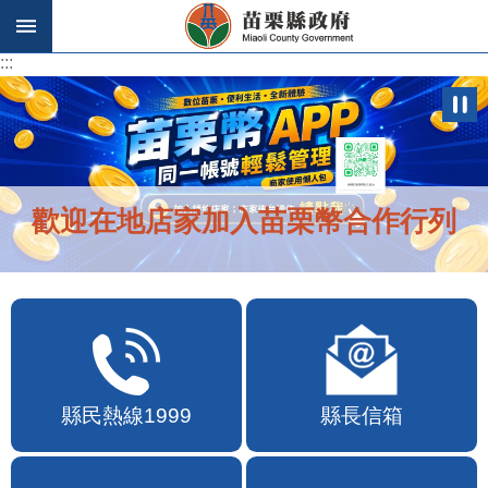
跳到主要內容區塊
:::
:::
歡迎在地店家加入苗栗幣合作行列
縣民熱線1999
縣長信箱