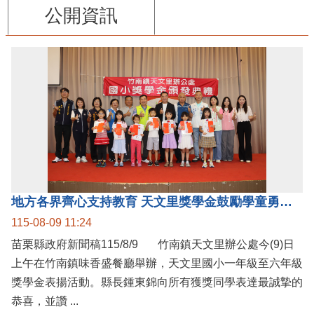
公開資訊
地方各界齊心支持教育 天文里獎學金鼓勵學童勇敢追夢
115-08-09 11:24
苗栗縣政府新聞稿115/8/9 竹南鎮天文里辦公處今(9)日
上午在竹南鎮味香盛餐廳舉辦，天文里國小一年級至六年級
獎學金表揚活動。縣長鍾東錦向所有獲獎同學表達最誠摯的
恭喜，並讚 ...