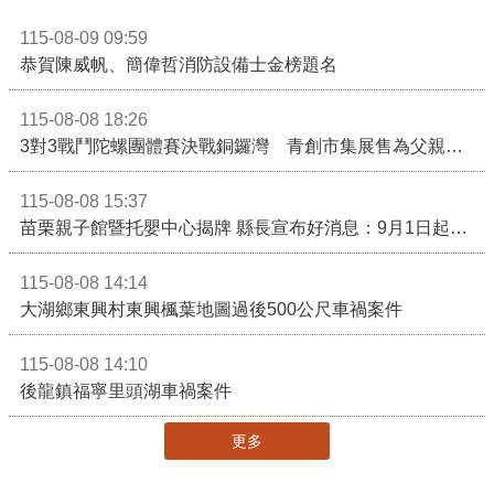
115-08-09 09:59
恭賀陳威帆、簡偉哲消防設備士金榜題名
115-08-08 18:26
3對3戰鬥陀螺團體賽決戰銅鑼灣 青創市集展售為父親節增添繽紛
115-08-08 15:37
苗栗親子館暨托嬰中心揭牌 縣長宣布好消息：9月1日起調降臨時托嬰費用
115-08-08 14:14
大湖鄉東興村東興楓葉地圖過後500公尺車禍案件
115-08-08 14:10
後龍鎮福寧里頭湖車禍案件
更多