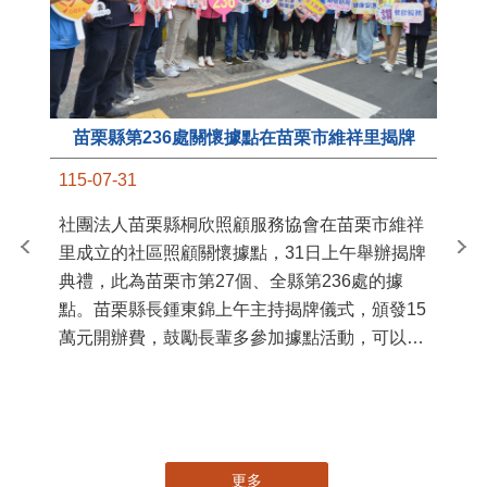
苗栗縣第236處關懷據點在苗栗市維祥里揭牌
11
115-07-31
國
社團法人苗栗縣桐欣照顧服務協會在苗栗市維祥
苗
里成立的社區照顧關懷據點，31日上午舉辦揭牌
署
典禮，此為苗栗市第27個、全縣第236處的據
作
點。苗栗縣長鍾東錦上午主持揭牌儀式，頒發15
縣
萬元開辦費，鼓勵長輩多參加據點活動，可以更
手
加健康、長壽。 坐落於苗栗市維祥里光華街89
號的社區照顧關懷據點，今 ...
更多