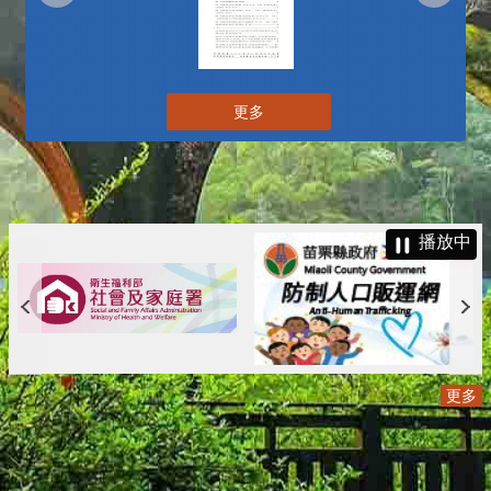
更多
播放中
更多