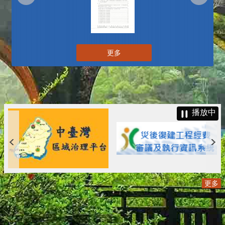
更多
播放中
更多