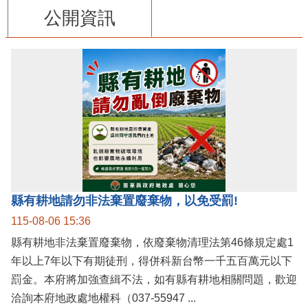
公開資訊
縣有耕地請勿非法棄置廢棄物，以免受罰!
115-08-06 15:36
縣有耕地非法棄置廢棄物，依廢棄物清理法第46條規定處1
年以上7年以下有期徒刑，得併科新台幣一千五百萬元以下
罰金。本府將加強查緝不法，如有縣有耕地相關問題，歡迎
洽詢本府地政處地權科（037-55947 ...