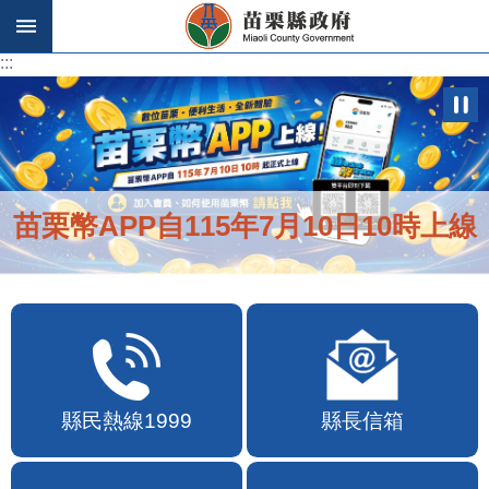
跳到主要內容區塊
:::
:::
苗栗幣APP自115年7月10日10時上線
縣民熱線1999
縣長信箱