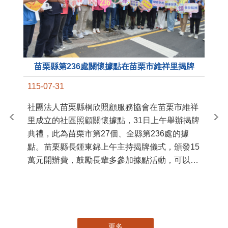
苗栗縣第236處關懷據點在苗栗市維祥里揭牌
11
115-07-31
國
社團法人苗栗縣桐欣照顧服務協會在苗栗市維祥
苗
里成立的社區照顧關懷據點，31日上午舉辦揭牌
署
典禮，此為苗栗市第27個、全縣第236處的據
作
點。苗栗縣長鍾東錦上午主持揭牌儀式，頒發15
縣
萬元開辦費，鼓勵長輩多參加據點活動，可以更
手
加健康、長壽。 坐落於苗栗市維祥里光華街89
號的社區照顧關懷據點，今 ...
更多