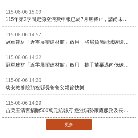
115-08-06 15:09
115年第2季固定源空污費申報已於7月底截止，請尚未申報公私場所儘速完成申繳，以免面臨滯納金及罰鍰!
115-08-06 14:57
冠軍建材「近零展望建材館」啟用 將肩負節能減碳環境教育重任
115-08-06 14:32
冠軍建材「近零展望建材館」啟用 攜手苗栗邁向低碳建築新未來
115-08-06 14:30
幼安教養院預祝縣長爸爸父親節快樂
115-08-06 14:29
苗栗玉清宮捐贈500萬元給縣府 挹注弱勢家庭服務及長照醫療資源
更多