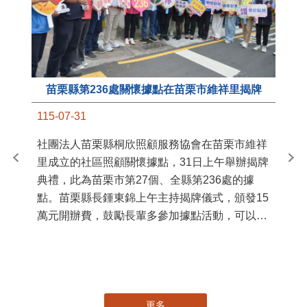
苗栗縣第236處關懷據點在苗栗市維祥里揭牌
11
115-07-31
國
社團法人苗栗縣桐欣照顧服務協會在苗栗市維祥
苗
里成立的社區照顧關懷據點，31日上午舉辦揭牌
署
典禮，此為苗栗市第27個、全縣第236處的據
作
點。苗栗縣長鍾東錦上午主持揭牌儀式，頒發15
縣
萬元開辦費，鼓勵長輩多參加據點活動，可以更
手
加健康、長壽。 坐落於苗栗市維祥里光華街89
號的社區照顧關懷據點，今 ...
更多