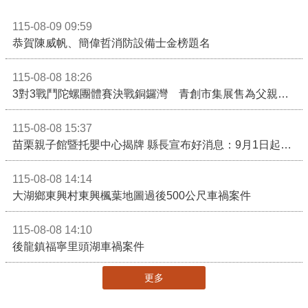
115-08-09 09:59
恭賀陳威帆、簡偉哲消防設備士金榜題名
115-08-08 18:26
3對3戰鬥陀螺團體賽決戰銅鑼灣 青創市集展售為父親節增添繽紛
115-08-08 15:37
苗栗親子館暨托嬰中心揭牌 縣長宣布好消息：9月1日起調降臨時托嬰費用
115-08-08 14:14
大湖鄉東興村東興楓葉地圖過後500公尺車禍案件
115-08-08 14:10
後龍鎮福寧里頭湖車禍案件
更多