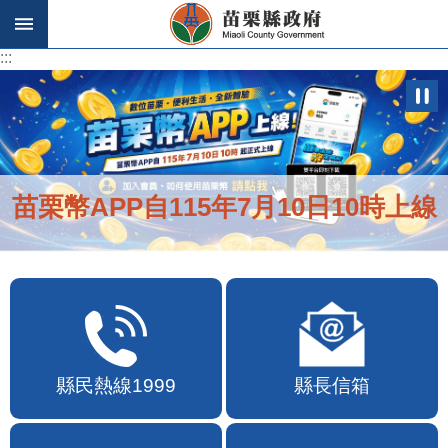
跳到主要內容區塊
:::
:::
苗栗幣APP自115年7月10日10時上線
縣民熱線1999
縣長信箱