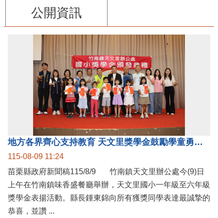
公開資訊
地方各界齊心支持教育 天文里獎學金鼓勵學童勇敢追夢
115-08-09 11:24
苗栗縣政府新聞稿115/8/9 竹南鎮天文里辦公處今(9)日
上午在竹南鎮味香盛餐廳舉辦，天文里國小一年級至六年級
獎學金表揚活動。縣長鍾東錦向所有獲獎同學表達最誠摯的
恭喜，並讚 ...