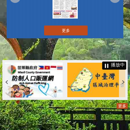
更多
播放中
更多