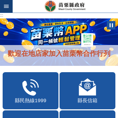
跳到主要內容區塊
:::
:::
歡迎在地店家加入苗栗幣合作行列
縣民熱線1999
縣長信箱