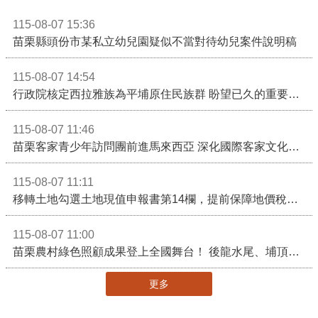
115-08-07 15:36
苗栗縣頭份市某私立幼兒園疑似不當對待幼兒案件說明稿
115-08-07 14:54
行政院核定西拉雅族為平埔原住民族群 盼望已久的重要時刻到來！8月13日起受理民族成員名冊登記
115-08-07 11:46
苗栗客家青少年訪問團前進馬來西亞 深化國際客家文化交流
115-08-07 11:11
移轉土地勾選土地現值申報書第14欄，提前保障地價稅節稅權益
115-08-07 11:00
苗栗農村綠色照顧成果登上全國舞台！ 後龍水尾、埔頂社區前進2026高齡健康產業博覽會
更多