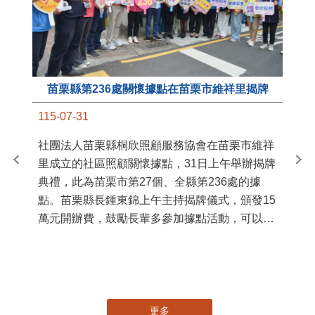
苗栗縣第236處關懷據點在苗栗市維祥里揭牌
11
115-07-31
國
社團法人苗栗縣桐欣照顧服務協會在苗栗市維祥
苗
里成立的社區照顧關懷據點，31日上午舉辦揭牌
署
典禮，此為苗栗市第27個、全縣第236處的據
作
點。苗栗縣長鍾東錦上午主持揭牌儀式，頒發15
縣
萬元開辦費，鼓勵長輩多參加據點活動，可以更
手
加健康、長壽。 坐落於苗栗市維祥里光華街89
號的社區照顧關懷據點，今 ...
更多