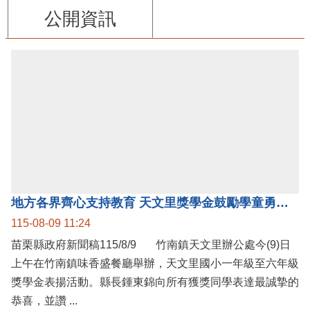
公開資訊
地方各界齊心支持教育 天文里獎學金鼓勵學童勇敢追夢
115-08-09 11:24
苗栗縣政府新聞稿115/8/9 竹南鎮天文里辦公處今(9)日
上午在竹南鎮味香盛餐廳舉辦，天文里國小一年級至六年級
獎學金表揚活動。縣長鍾東錦向所有獲獎同學表達最誠摯的
恭喜，並讚 ...