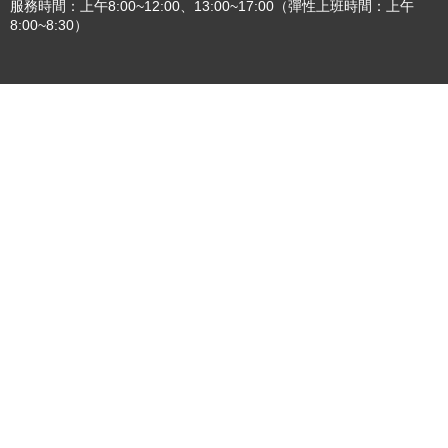
更多
:::
更新日期
115-08-09
瀏覽人次
4785905
版權所有 © 苗栗縣政府 Copyright 2019 Miaoli County Government
All rights reserved.
36001 苗栗市縣府路100號(第一辦公大樓)、36046 苗栗市府前路1號
(第二辦公大樓) 電話:1999(限苗栗縣內撥打), 037-322150(外縣市)
服務時間：上午8:00~12:00、13:00~17:00（彈性上班時間：上午
8:00~8:30）