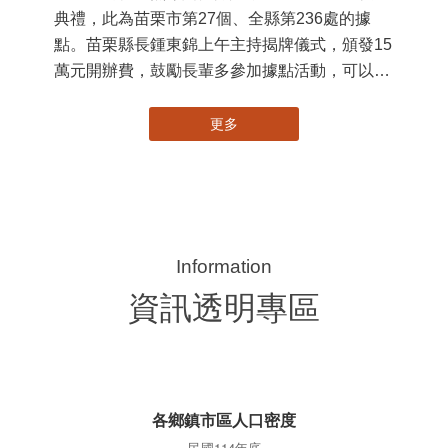
國
苗
署
作
縣
苗栗縣第236處關懷據點在苗栗市維祥里揭牌
手
115-07-31
社團法人苗栗縣桐欣照顧服務協會在苗栗市維祥
里成立的社區照顧關懷據點，31日上午舉辦揭牌
典禮，此為苗栗市第27個、全縣第236處的據
點。苗栗縣長鍾東錦上午主持揭牌儀式，頒發15
萬元開辦費，鼓勵長輩多參加據點活動，可以更
加健康、長壽。 坐落於苗栗市維祥里光華街89
號的社區照顧關懷據點，今 ...
更多