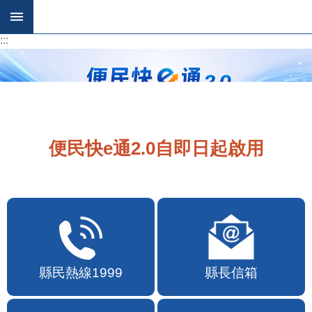
跳到主要內容區塊
:::
:::
便民快e通2.0自即日起啟用
縣民熱線1999
縣長信箱