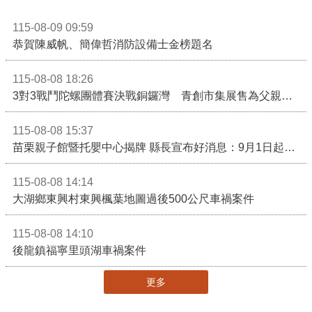
115-08-09 09:59
恭賀陳威帆、簡偉哲消防設備士金榜題名
115-08-08 18:26
3對3戰鬥陀螺團體賽決戰銅鑼灣 青創市集展售為父親節增添繽紛
115-08-08 15:37
苗栗親子館暨托嬰中心揭牌 縣長宣布好消息：9月1日起調降臨時托嬰費用
115-08-08 14:14
大湖鄉東興村東興楓葉地圖過後500公尺車禍案件
115-08-08 14:10
後龍鎮福寧里頭湖車禍案件
更多