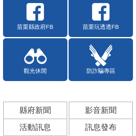
苗栗縣政府FB
苗栗玩透透FB
觀光休閒
防詐騙專區
縣府新聞
影音新聞
活動訊息
訊息發布