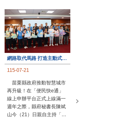
第235處關懷據點揭牌運作 縣長宣布共餐補助將加碼到1萬元
網路取代馬路 打造主動式數位便民服務 苗栗便民快e通 2.0智慧升級啟用
115-07-20
115-07-21
苗栗縣政府攜手牧田家庭
苗栗縣政府推動智慧城市
關懷協會，在頭屋鄉設立的
再升級！在「便民快e通」
社區照顧關懷據點20日揭牌
線上申辦平台正式上線滿一
運作，這是鄉內第6個、全
週年之際，縣府秘書長陳斌
縣第235處的據點；縣長鍾
山今（21）日親自主持「便
東錦在主持揭牌儀式推進據
民快e通 2.0 啟用記者會」，
點總數的同時，也宣布年底
宣布系統全面升級。數位發
前可望將共餐補助直接調高