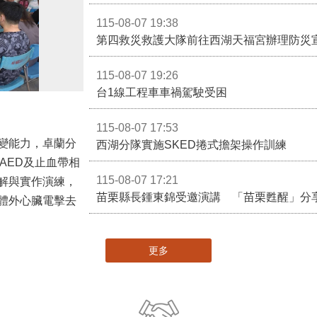
115-08-07 19:38
第四救災救護大隊前往西湖天福宮辦理防災
115-08-07 19:26
台1線工程車車禍駕駛受困
115-08-07 17:53
變能力，卓蘭分
西湖分隊實施SKED捲式擔架操作訓練
AED及止血帶相
115-08-07 17:21
解與實作演練，
苗栗縣長鍾東錦受邀演講 「苗栗甦醒」分
體外心臟電擊去
更多