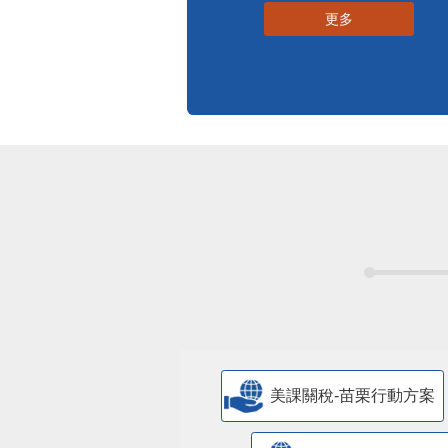
更多
美課關稅-苗栗行動方案