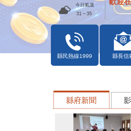
歡迎
今日氣溫
31 ~ 35
縣民熱線1999
縣長信
縣府新聞