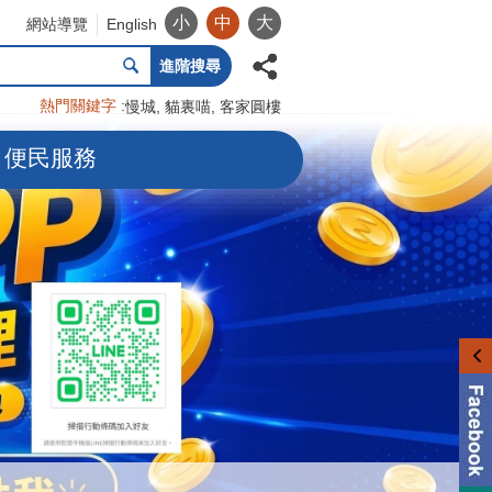
小
中
大
網站導覽
English
進階搜尋
熱門關鍵字
慢城
貓裏喵
客家圓樓
便民服務