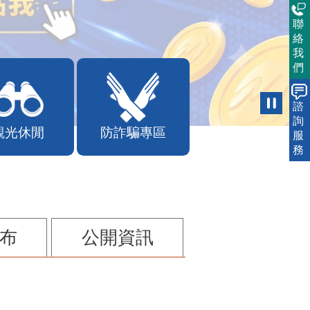
聯
絡
我
們
諮
詢
觀光休閒
防詐騙專區
服
務
布
公開資訊