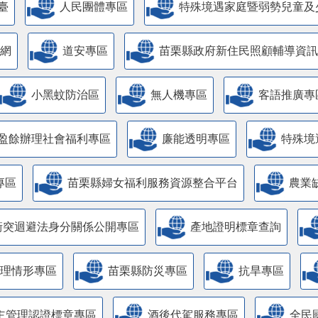
臺
人民團體專區
特殊境遇家庭暨弱勢兒童及
網
道安專區
苗栗縣政府新住民照顧輔導資訊
小黑蚊防治區
無人機專區
客語推廣專
盈餘辦理社會福利專區
廉能透明專區
特殊境
專區
苗栗縣婦女福利服務資源整合平台
農業
衝突迴避法身分關係公開專區
產地證明標章查詢
管理情形專區
苗栗縣防災專區
抗旱專區
主管理認證標章專區
酒後代駕服務專區
全民