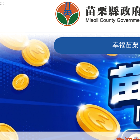
:::
跳到主要內容區塊
:::
幸福苗栗