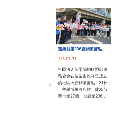
苗栗縣第236處關懷據點在苗栗市維祥里揭牌
115-07-31
社團法人苗栗縣桐欣照顧服
務協會在苗栗市維祥里成立
的社區照顧關懷據點，31日
上午舉辦揭牌典禮，此為苗
栗市第27個、全縣第236處
的據點。苗栗縣長鍾東錦上
午主持揭牌儀式，頒發15萬