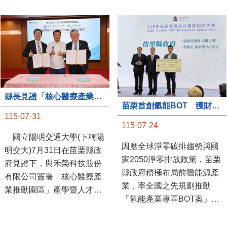
縣長見證「核心醫療產業推動園區」產學合作簽約儀式
苗栗首創氫能BOT 獲財政部「突破之翼」肯定
115-07-31
115-07-24
國立陽明交通大學(下稱陽
因應全球淨零碳排趨勢與國
明交大)7月31日在苗栗縣政
家2050淨零排放政策，苗栗
府見證下，與禾榮科技股份
縣政府積極布局前瞻能源產
有限公司簽署「核心醫療產
業，率全國之先規劃推動
業推動園區」產學暨人才培
「氫能產業專區BOT案」，
育合作備忘錄，為苗栗產業
透過促進民間參與公共建設
升級注入新動能，會中，縣
（BOT）模式，引進民間資