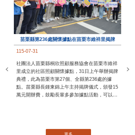
苗栗縣第236處關懷據點在苗栗市維祥里揭牌
11
115-07-31
國
社團法人苗栗縣桐欣照顧服務協會在苗栗市維祥
苗
里成立的社區照顧關懷據點，31日上午舉辦揭牌
署
典禮，此為苗栗市第27個、全縣第236處的據
作
點。苗栗縣長鍾東錦上午主持揭牌儀式，頒發15
縣
萬元開辦費，鼓勵長輩多參加據點活動，可以更
手
加健康、長壽。 坐落於苗栗市維祥里光華街89
號的社區照顧關懷據點，今 ...
更多