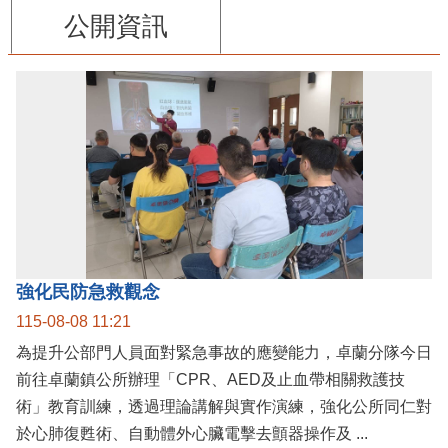
公開資訊
強化民防急救觀念
115-08-08 11:21
為提升公部門人員面對緊急事故的應變能力，卓蘭分隊今日
前往卓蘭鎮公所辦理「CPR、AED及止血帶相關救護技
術」教育訓練，透過理論講解與實作演練，強化公所同仁對
於心肺復甦術、自動體外心臟電擊去顫器操作及 ...