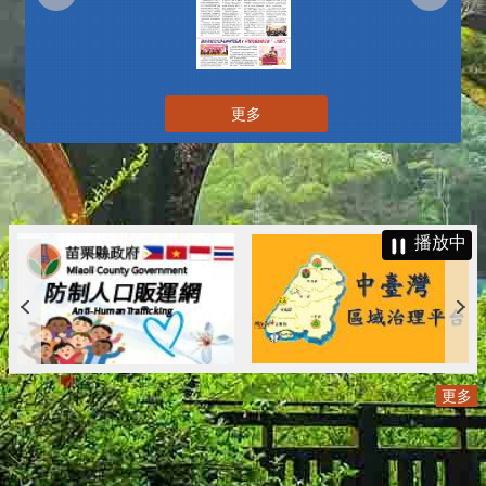
更多
播放中
更多