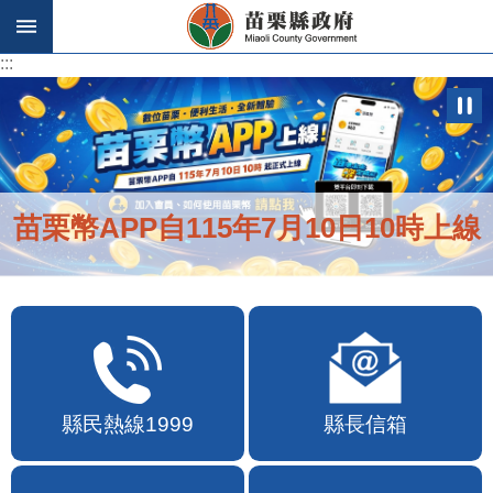
跳到主要內容區塊
:::
:::
苗栗幣APP自115年7月10日10時上線
縣民熱線1999
縣長信箱