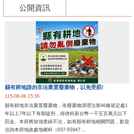
公開資訊
縣有耕地請勿非法棄置廢棄物，以免受罰!
115-08-06 15:36
縣有耕地非法棄置廢棄物，依廢棄物清理法第46條規定處1
年以上7年以下有期徒刑，得併科新台幣一千五百萬元以下
罰金。本府將加強查緝不法，如有縣有耕地相關問題，歡迎
洽詢本府地政處地權科（037-55947 ...