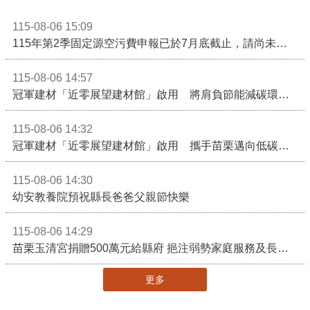
115-08-06 15:09
115年第2季固定源空污費申報已於7月底截止，請尚未申報公私場所儘速完成申繳，以免面臨滯納金及罰鍰!
115-08-06 14:57
冠軍建材「近零展望建材館」啟用 將肩負節能減碳環境教育重任
115-08-06 14:32
冠軍建材「近零展望建材館」啟用 攜手苗栗邁向低碳建築新未來
115-08-06 14:30
幼安教養院預祝縣長爸爸父親節快樂
115-08-06 14:29
苗栗玉清宮捐贈500萬元給縣府 挹注弱勢家庭服務及長照醫療資源
更多