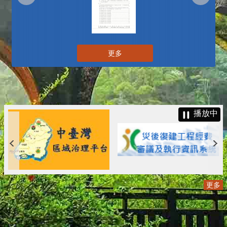
更多
播放中
更多