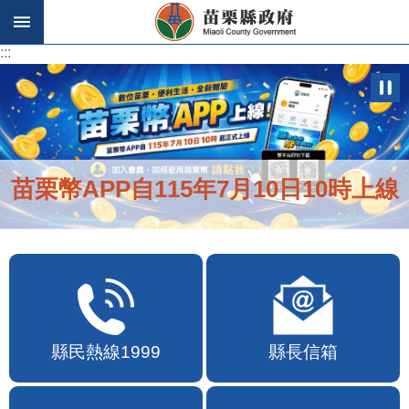
跳到主要內容區塊
:::
:::
便民快e通2.0自即日起啟用
縣民熱線1999
縣長信箱