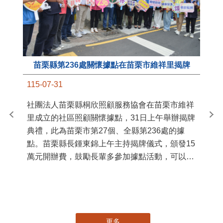
苗栗縣第236處關懷據點在苗栗市維祥里揭牌
11
115-07-31
國
社團法人苗栗縣桐欣照顧服務協會在苗栗市維祥
苗
里成立的社區照顧關懷據點，31日上午舉辦揭牌
署
典禮，此為苗栗市第27個、全縣第236處的據
作
點。苗栗縣長鍾東錦上午主持揭牌儀式，頒發15
縣
萬元開辦費，鼓勵長輩多參加據點活動，可以更
手
加健康、長壽。 坐落於苗栗市維祥里光華街89
號的社區照顧關懷據點，今 ...