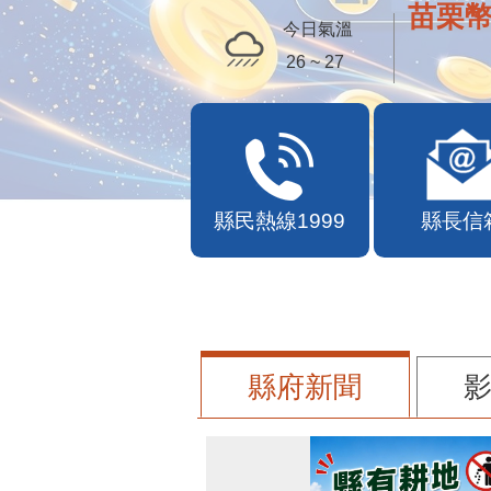
苗栗幣
今日氣溫
26 ~ 27
縣民熱線1999
縣長信
縣府新聞