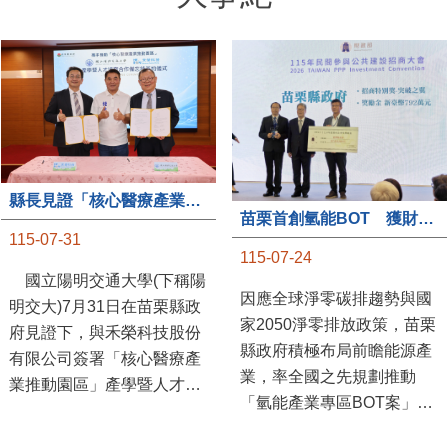
縣長見證「核心醫療產業推動園區」產學合作簽約儀式
苗栗首創氫能BOT 獲財政部「突破之翼」肯定
115-07-31
115-07-24
國立陽明交通大學(下稱陽
因應全球淨零碳排趨勢與國
明交大)7月31日在苗栗縣政
家2050淨零排放政策，苗栗
府見證下，與禾榮科技股份
縣政府積極布局前瞻能源產
有限公司簽署「核心醫療產
業，率全國之先規劃推動
業推動園區」產學暨人才培
「氫能產業專區BOT案」，
育合作備忘錄，為苗栗產業
透過促進民間參與公共建設
升級注入新動能，會中，縣