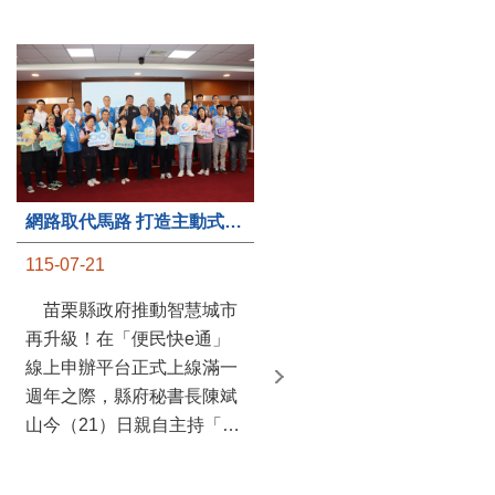
第235處關懷據點揭牌運作 縣長宣布共餐補助將加碼到1萬元
網路取代馬路 打造主動式數位便民服務 苗栗便民快e通 2.0智慧升級啟用
115-07-20
115-07-21
苗栗縣政府攜手牧田家庭
苗栗縣政府推動智慧城市
關懷協會，在頭屋鄉設立的
再升級！在「便民快e通」
社區照顧關懷據點20日揭牌
線上申辦平台正式上線滿一
運作，這是鄉內第6個、全
週年之際，縣府秘書長陳斌
縣第235處的據點；縣長鍾
山今（21）日親自主持「便
東錦在主持揭牌儀式推進據
民快e通 2.0 啟用記者會」，
點總數的同時，也宣布年底
宣布系統全面升級。數位發