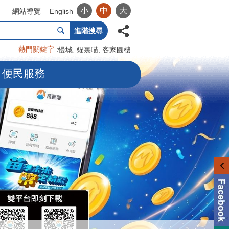
小
中
大
網站導覽
English
進階搜尋
熱門關鍵字
慢城
貓裏喵
客家圓樓
便民服務