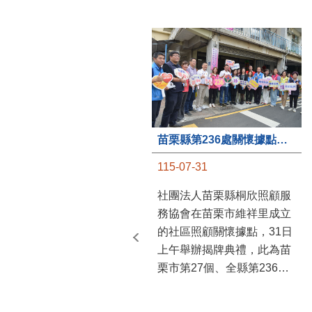
苗栗縣第236處關懷據點在苗栗市維祥里揭牌
115-07-31
社團法人苗栗縣桐欣照顧服
務協會在苗栗市維祥里成立
的社區照顧關懷據點，31日
上午舉辦揭牌典禮，此為苗
栗市第27個、全縣第236處
的據點。苗栗縣長鍾東錦上
午主持揭牌儀式，頒發15萬