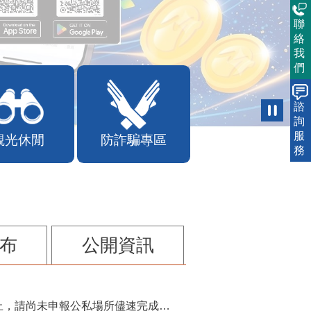
聯
絡
我
們
諮
詢
服
觀光休閒
防詐騙專區
務
布
公開資訊
115年第2季固定源空污費申報已於7月底截止，請尚未申報公私場所儘速完成申繳，以免面臨滯納金及罰鍰!