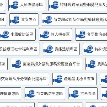
臺
人民團體專區
特殊境遇家庭暨弱勢兒童及
網
道安專區
苗栗縣政府新住民照顧輔導資訊
小黑蚊防治區
無人機專區
客語推廣專
盈餘辦理社會福利專區
廉能透明專區
特殊境
專區
苗栗縣婦女福利服務資源整合平台
農業
衝突迴避法身分關係公開專區
產地證明標章查詢
管理情形專區
苗栗縣防災專區
抗旱專區