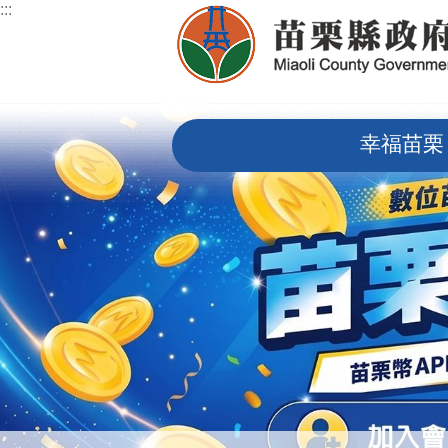
:::
跳到主要內容區塊
:::
幸福苗栗