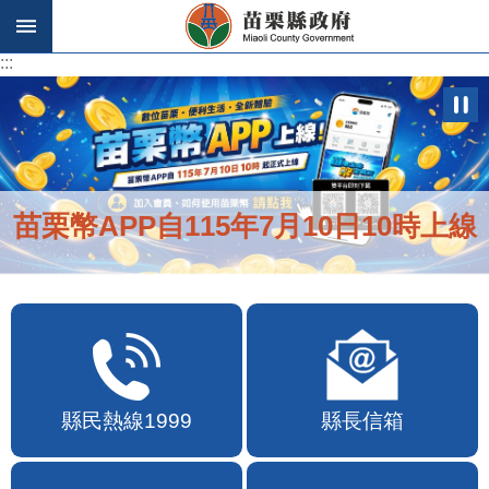
跳到主要內容區塊
:::
:::
苗栗幣APP自115年7月10日10時上線
縣民熱線1999
縣長信箱