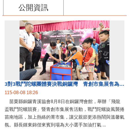
公開資訊
3對3戰鬥陀螺團體賽決戰銅鑼灣 青創市集展售為父親節增添繽紛
115-08-08 18:26
苗栗縣銅鑼青溪協會8月8日在銅鑼灣會館，舉辦「飛龍
盃戰鬥陀螺競賽」暨青創市集展售活動，戰鬥陀螺旋風襲捲
苗南地區，加上熱絡的菁市集，讓父親節更添熱鬧與溫馨氣
氛。縣長鍾東錦偕來賓到場為大小選手加油打氣 ...