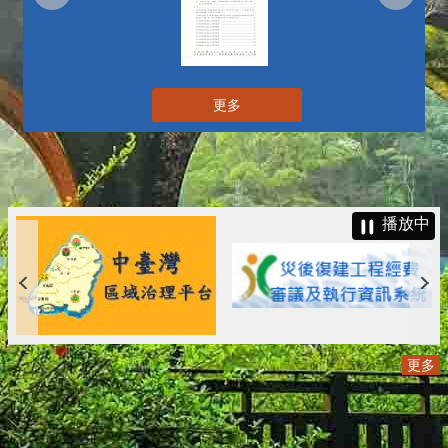
更多
播放中
更多