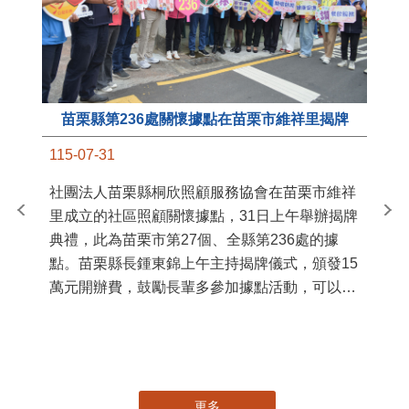
苗栗縣第236處關懷據點在苗栗市維祥里揭牌
11
115-07-31
國
社團法人苗栗縣桐欣照顧服務協會在苗栗市維祥
苗
里成立的社區照顧關懷據點，31日上午舉辦揭牌
署
典禮，此為苗栗市第27個、全縣第236處的據
作
點。苗栗縣長鍾東錦上午主持揭牌儀式，頒發15
縣
萬元開辦費，鼓勵長輩多參加據點活動，可以更
手
加健康、長壽。 坐落於苗栗市維祥里光華街89
號的社區照顧關懷據點，今 ...
更多