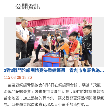
公開資訊
3對3戰鬥陀螺團體賽決戰銅鑼灣 青創市集展售為父親節增添繽紛
115-08-08 18:26
苗栗縣銅鑼青溪協會8月8日在銅鑼灣會館，舉辦「飛龍
盃戰鬥陀螺競賽」暨青創市集展售活動，戰鬥陀螺旋風襲捲
苗南地區，加上熱絡的菁市集，讓父親節更添熱鬧與溫馨氣
氛。縣長鍾東錦偕來賓到場為大小選手加油打氣 ...