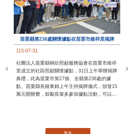
苗栗縣第236處關懷據點在苗栗市維祥里揭牌
11
115-07-31
國
社團法人苗栗縣桐欣照顧服務協會在苗栗市維祥
苗
里成立的社區照顧關懷據點，31日上午舉辦揭牌
署
典禮，此為苗栗市第27個、全縣第236處的據
作
點。苗栗縣長鍾東錦上午主持揭牌儀式，頒發15
縣
萬元開辦費，鼓勵長輩多參加據點活動，可以更
手
加健康、長壽。 坐落於苗栗市維祥里光華街89
號的社區照顧關懷據點，今 ...
更多