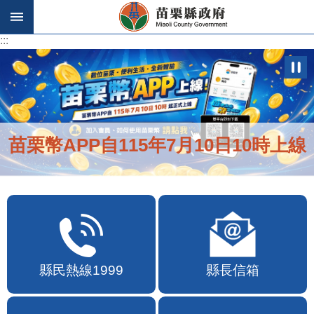
跳到主要內容區塊
:::
:::
苗栗幣APP自115年7月10日10時上線
縣民熱線1999
縣長信箱