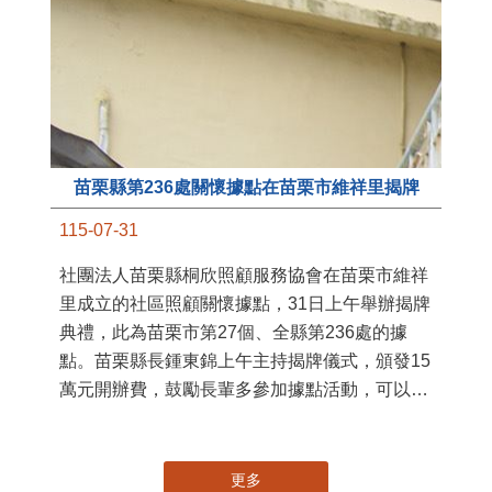
苗栗縣第236處關懷據點在苗栗市維祥里揭牌
11
115-07-31
國
社團法人苗栗縣桐欣照顧服務協會在苗栗市維祥
苗
里成立的社區照顧關懷據點，31日上午舉辦揭牌
署
典禮，此為苗栗市第27個、全縣第236處的據
作
點。苗栗縣長鍾東錦上午主持揭牌儀式，頒發15
縣
萬元開辦費，鼓勵長輩多參加據點活動，可以更
手
加健康、長壽。 坐落於苗栗市維祥里光華街89
號的社區照顧關懷據點，今 ...