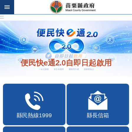
跳到主要內容區塊
:::
:::
便民快e通2.0自即日起啟用
縣民熱線1999
縣長信箱