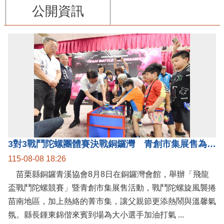
公開資訊
3對3戰鬥陀螺團體賽決戰銅鑼灣 青創市集展售為父親節增添繽紛
115-08-08 18:26
苗栗縣銅鑼青溪協會8月8日在銅鑼灣會館，舉辦「飛龍
盃戰鬥陀螺競賽」暨青創市集展售活動，戰鬥陀螺旋風襲捲
苗南地區，加上熱絡的菁市集，讓父親節更添熱鬧與溫馨氣
氛。縣長鍾東錦偕來賓到場為大小選手加油打氣 ...