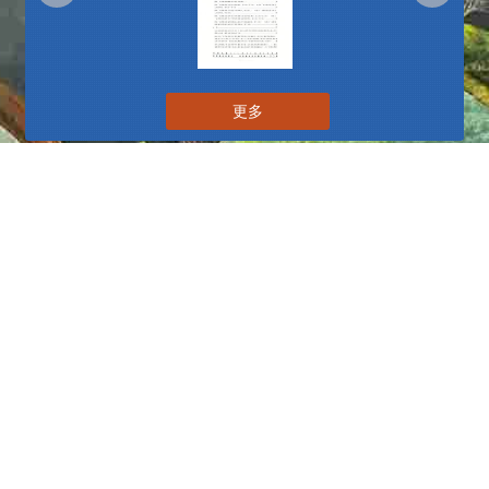
更多
播放中
更多