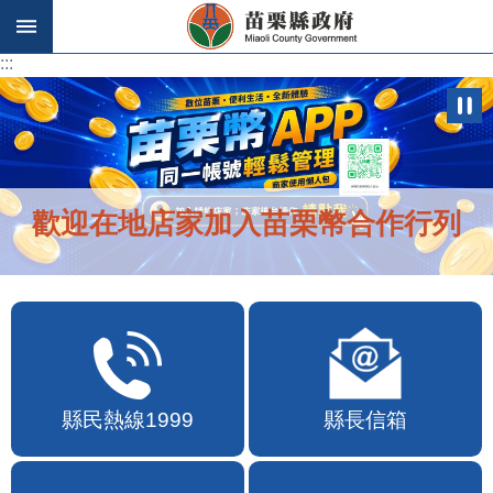
跳到主要內容區塊
:::
:::
歡迎在地店家加入苗栗幣合作行列
縣民熱線1999
縣長信箱