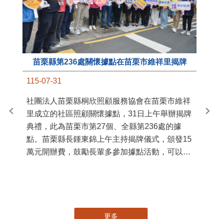
苗栗縣第236處關懷據點在苗栗市維祥里揭牌
11
115-07-31
國
社團法人苗栗縣桐欣照顧服務協會在苗栗市維祥
苗
里成立的社區照顧關懷據點，31日上午舉辦揭牌
署
典禮，此為苗栗市第27個、全縣第236處的據
作
點。苗栗縣長鍾東錦上午主持揭牌儀式，頒發15
縣
萬元開辦費，鼓勵長輩多參加據點活動，可以更
手
加健康、長壽。 坐落於苗栗市維祥里光華街89
號的社區照顧關懷據點，今 ...
更多