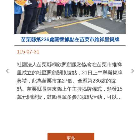
苗栗縣第236處關懷據點在苗栗市維祥里揭牌
11
115-07-31
國
社團法人苗栗縣桐欣照顧服務協會在苗栗市維祥
苗
里成立的社區照顧關懷據點，31日上午舉辦揭牌
署
典禮，此為苗栗市第27個、全縣第236處的據
作
點。苗栗縣長鍾東錦上午主持揭牌儀式，頒發15
縣
萬元開辦費，鼓勵長輩多參加據點活動，可以更
手
加健康、長壽。 坐落於苗栗市維祥里光華街89
號的社區照顧關懷據點，今 ...
更多