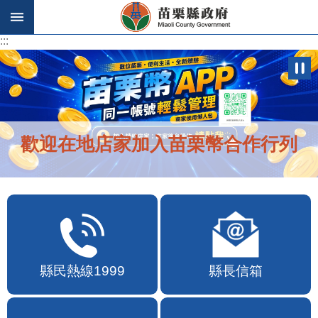
跳到主要內容區塊
:::
:::
歡迎在地店家加入苗栗幣合作行列
縣民熱線1999
縣長信箱