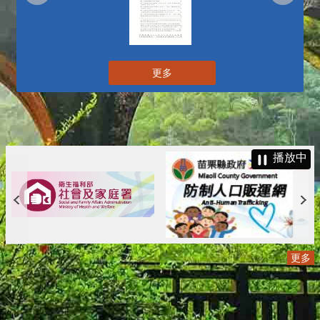
更多
播放中
更多