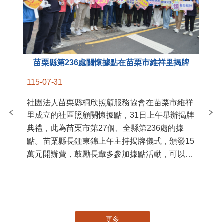
苗栗縣第236處關懷據點在苗栗市維祥里揭牌
11
115-07-31
國
社團法人苗栗縣桐欣照顧服務協會在苗栗市維祥
苗
里成立的社區照顧關懷據點，31日上午舉辦揭牌
署
典禮，此為苗栗市第27個、全縣第236處的據
作
點。苗栗縣長鍾東錦上午主持揭牌儀式，頒發15
縣
萬元開辦費，鼓勵長輩多參加據點活動，可以更
手
加健康、長壽。 坐落於苗栗市維祥里光華街89
號的社區照顧關懷據點，今 ...
更多