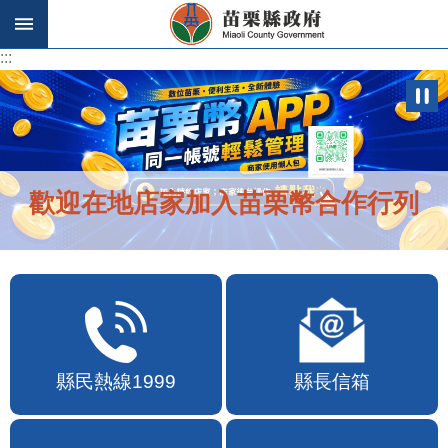
跳到主要內容區塊
:::
:::
歡迎在地店家加入苗栗幣合作行列
縣民熱線1999
縣長信箱