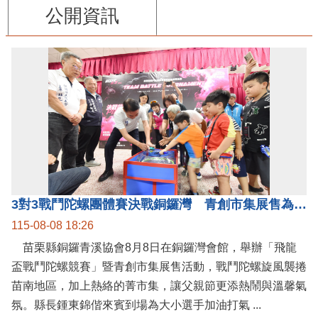
公開資訊
3對3戰鬥陀螺團體賽決戰銅鑼灣 青創市集展售為父親節增添繽紛
115-08-08 18:26
苗栗縣銅鑼青溪協會8月8日在銅鑼灣會館，舉辦「飛龍
盃戰鬥陀螺競賽」暨青創市集展售活動，戰鬥陀螺旋風襲捲
苗南地區，加上熱絡的菁市集，讓父親節更添熱鬧與溫馨氣
氛。縣長鍾東錦偕來賓到場為大小選手加油打氣 ...