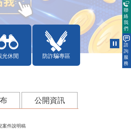
聯
絡
我
們
諮
詢
觀光休閒
防詐騙專區
服
務
布
公開資訊
兒案件說明稿