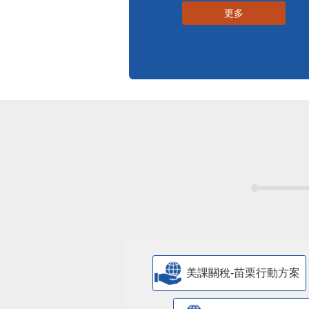
更多
美課關稅-苗栗行動方案