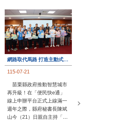
第235處關懷據點揭牌運作 縣長宣布共餐補助將加碼到1萬元
網路取代馬路 打造主動式數位便民服務 苗栗便民快e通 2.0智慧升級啟用
115-07-20
115-07-21
苗栗縣政府攜手牧田家庭
苗栗縣政府推動智慧城市
關懷協會，在頭屋鄉設立的
再升級！在「便民快e通」
社區照顧關懷據點20日揭牌
線上申辦平台正式上線滿一
運作，這是鄉內第6個、全
週年之際，縣府秘書長陳斌
縣第235處的據點；縣長鍾
山今（21）日親自主持「便
東錦在主持揭牌儀式推進據
民快e通 2.0 啟用記者會」，
點總數的同時，也宣布年底
宣布系統全面升級。數位發
前可望將共餐補助直接調高