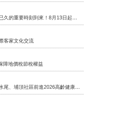
行政院核定西拉雅族為平埔原住民族群 盼望已久的重要時刻到來！8月13日起受理民族成員名冊登記
際客家文化交流
保障地價稅節稅權益
苗栗農村綠色照顧成果登上全國舞台！ 後龍水尾、埔頂社區前進2026高齡健康產業博覽會