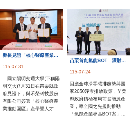
縣長見證「核心醫療產業推動園區」產學合作簽約儀式
苗栗首創氫能BOT 獲財政部「突破之翼」肯定
115-07-31
115-07-24
國立陽明交通大學(下稱陽
因應全球淨零碳排趨勢與國
明交大)7月31日在苗栗縣政
家2050淨零排放政策，苗栗
府見證下，與禾榮科技股份
縣政府積極布局前瞻能源產
有限公司簽署「核心醫療產
業，率全國之先規劃推動
業推動園區」產學暨人才培
「氫能產業專區BOT案」，
育合作備忘錄，為苗栗產業
透過促進民間參與公共建設
升級注入新動能，會中，縣
（BOT）模式，引進民間資