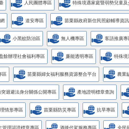
臺
人民團體專區
特殊境遇家庭暨弱勢兒童及
網
道安專區
苗栗縣政府新住民照顧輔導資訊
小黑蚊防治區
無人機專區
客語推廣專
盈餘辦理社會福利專區
廉能透明專區
特殊境
專區
苗栗縣婦女福利服務資源整合平台
農業
衝突迴避法身分關係公開專區
產地證明標章查詢
管理情形專區
苗栗縣防災專區
抗旱專區
主管理認證標章專區
酒後代駕服務專區
全民