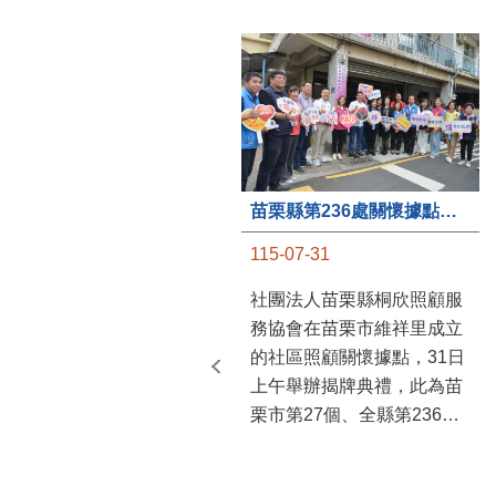
苗栗縣第236處關懷據點在苗栗市維祥里揭牌
115-07-31
社團法人苗栗縣桐欣照顧服
務協會在苗栗市維祥里成立
的社區照顧關懷據點，31日
上午舉辦揭牌典禮，此為苗
栗市第27個、全縣第236處
的據點。苗栗縣長鍾東錦上
午主持揭牌儀式，頒發15萬