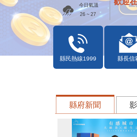
歡迎
今日氣溫
26 ~ 27
縣民熱線1999
縣長信
縣府新聞