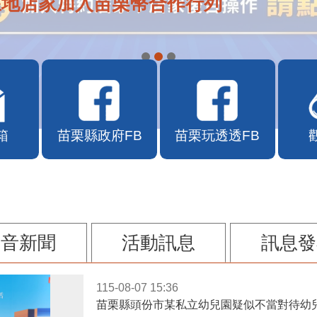
在地店家加入苗栗幣合作行列
箱
苗栗縣政府FB
苗栗玩透透FB
影音新聞
活動訊息
訊息發
115-08-07 15:36
苗栗縣頭份市某私立幼兒園疑似不當對待幼