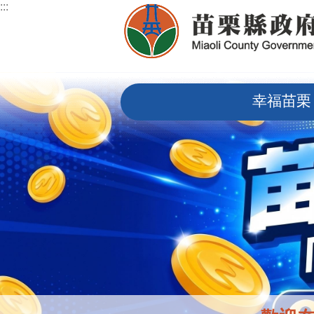
:::
跳到主要內容區塊
:::
幸福苗栗