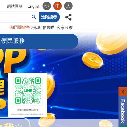
小
中
大
網站導覽
English
進階搜尋
熱門關鍵字
慢城
貓裏喵
客家圓樓
便民服務