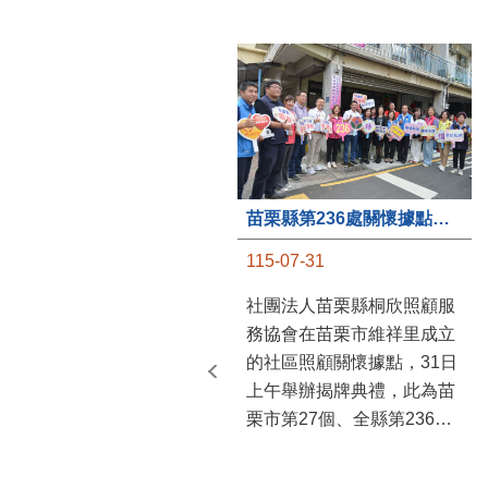
苗栗縣第236處關懷據點在苗栗市維祥里揭牌
115-07-31
社團法人苗栗縣桐欣照顧服
務協會在苗栗市維祥里成立
的社區照顧關懷據點，31日
上午舉辦揭牌典禮，此為苗
栗市第27個、全縣第236處
的據點。苗栗縣長鍾東錦上
午主持揭牌儀式，頒發15萬