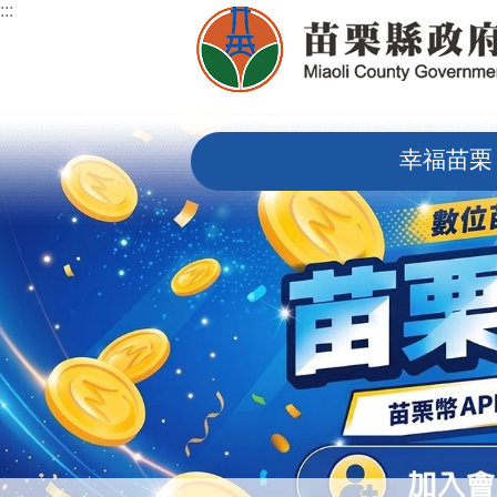
:::
跳到主要內容區塊
:::
幸福苗栗