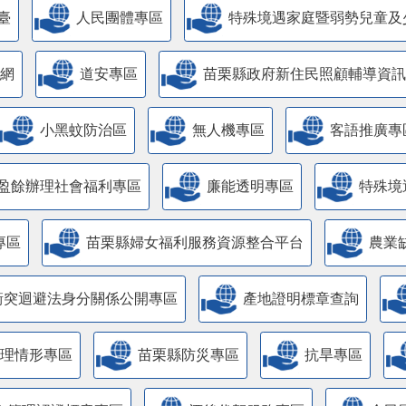
臺
人民團體專區
特殊境遇家庭暨弱勢兒童及
網
道安專區
苗栗縣政府新住民照顧輔導資訊
小黑蚊防治區
無人機專區
客語推廣專
盈餘辦理社會福利專區
廉能透明專區
特殊境
專區
苗栗縣婦女福利服務資源整合平台
農業
衝突迴避法身分關係公開專區
產地證明標章查詢
管理情形專區
苗栗縣防災專區
抗旱專區