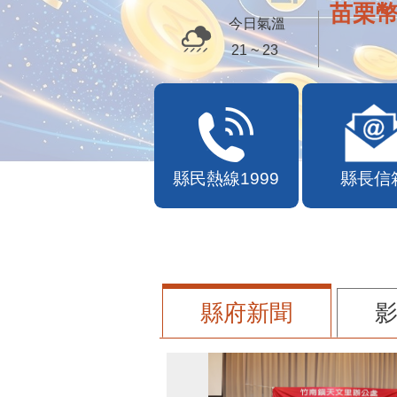
苗栗幣
今日氣溫
21 ~ 23
縣民熱線1999
縣長信
縣府新聞