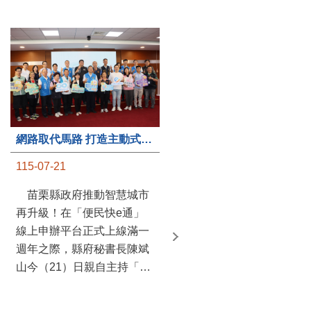
第235處關懷據點揭牌運作 縣長宣布共餐補助將加碼到1萬元
網路取代馬路 打造主動式數位便民服務 苗栗便民快e通 2.0智慧升級啟用
115-07-20
115-07-21
苗栗縣政府攜手牧田家庭
苗栗縣政府推動智慧城市
關懷協會，在頭屋鄉設立的
再升級！在「便民快e通」
社區照顧關懷據點20日揭牌
線上申辦平台正式上線滿一
運作，這是鄉內第6個、全
週年之際，縣府秘書長陳斌
縣第235處的據點；縣長鍾
山今（21）日親自主持「便
東錦在主持揭牌儀式推進據
民快e通 2.0 啟用記者會」，
點總數的同時，也宣布年底
宣布系統全面升級。數位發