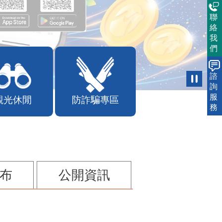
聯
絡
我
們
諮
詢
服
觀光休閒
防詐騙專區
務
布
公開資訊