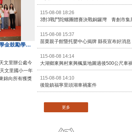
115-08-08 18:26
3對3戰鬥陀螺團體賽決戰銅鑼灣 青創市集
115-08-08 15:37
苗栗親子館暨托嬰中心揭牌 縣長宣布好消息
地方各界齊心支持教育 天文里獎學金鼓勵學童勇敢追夢
115-08-08 14:14
大湖鄉東興村東興楓葉地圖過後500公尺車
，天文里國小一年
115-08-08 14:10
東錦向所有獲獎
後龍鎮福寧里頭湖車禍案件
更多