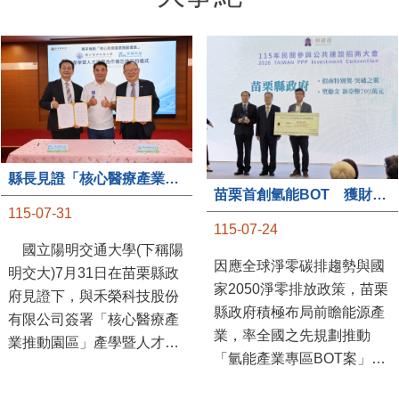
縣長見證「核心醫療產業推動園區」產學合作簽約儀式
苗栗首創氫能BOT 獲財政部「突破之翼」肯定
115-07-31
115-07-24
國立陽明交通大學(下稱陽
因應全球淨零碳排趨勢與國
明交大)7月31日在苗栗縣政
家2050淨零排放政策，苗栗
府見證下，與禾榮科技股份
縣政府積極布局前瞻能源產
有限公司簽署「核心醫療產
業，率全國之先規劃推動
業推動園區」產學暨人才培
「氫能產業專區BOT案」，
育合作備忘錄，為苗栗產業
透過促進民間參與公共建設
升級注入新動能，會中，縣