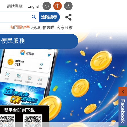
小
中
大
網站導覽
English
進階搜尋
熱門關鍵字
慢城
貓裏喵
客家圓樓
便民服務