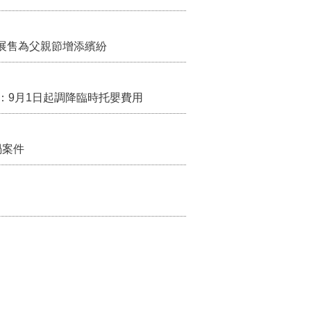
展售為父親節增添繽紛
：9月1日起調降臨時托嬰費用
禍案件