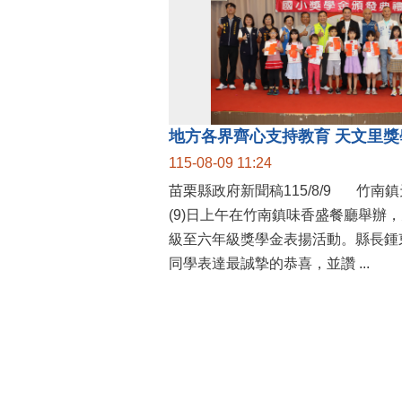
115-08-09 11:24
苗栗縣政府新聞稿115/8/9 竹南鎮天文里辦公處今
(9)日上午在竹南鎮味香盛餐廳舉辦
級至六年級獎學金表揚活動。縣長鍾
同學表達最誠摯的恭喜，並讚 ...