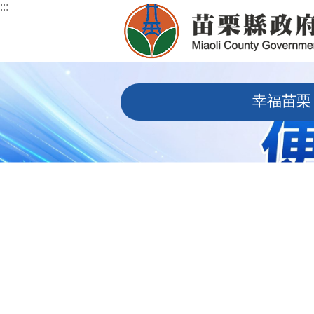
:::
跳到主要內容區塊
:::
幸福苗栗