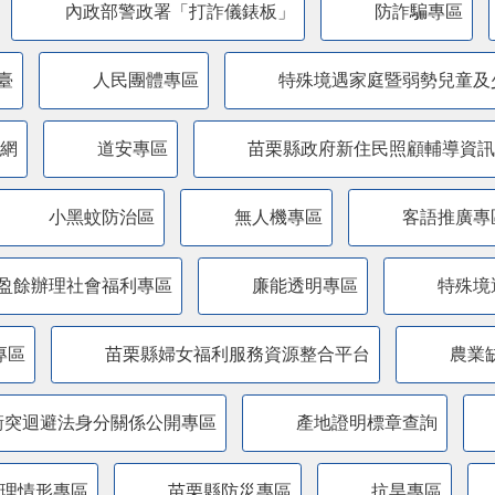
內政部警政署「打詐儀錶板」
防詐騙專區
臺
人民團體專區
特殊境遇家庭暨弱勢兒童及
網
道安專區
苗栗縣政府新住民照顧輔導資訊
小黑蚊防治區
無人機專區
客語推廣專
盈餘辦理社會福利專區
廉能透明專區
特殊境
專區
苗栗縣婦女福利服務資源整合平台
農業
衝突迴避法身分關係公開專區
產地證明標章查詢
管理情形專區
苗栗縣防災專區
抗旱專區