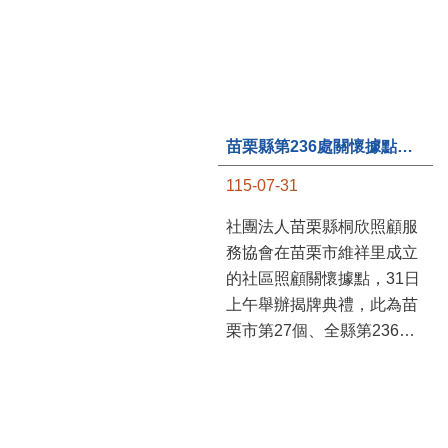
苗栗縣第236處關懷據點在苗栗市維祥里揭牌
115-07-31
社團法人苗栗縣桐欣照顧服
務協會在苗栗市維祥里成立
的社區照顧關懷據點，31日
上午舉辦揭牌典禮，此為苗
栗市第27個、全縣第236處
的據點。苗栗縣長鍾東錦上
午主持揭牌儀式，頒發15萬
元開辦費，鼓勵長輩多參加
據點活動，可以更加健康、