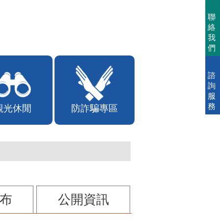
聯
絡
我
們
諮
詢
服
務
觀光休閒
防詐騙專區
布
公開資訊