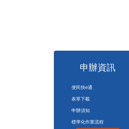
申辦資訊
便民快e通
表單下載