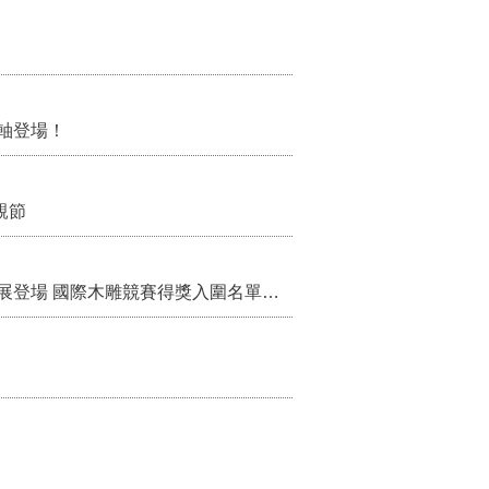
軸登場！
親節
「鎮展三寶」亮相！2026國際木雕藝術交流展登場 國際木雕競賽得獎入圍名單同步揭曉