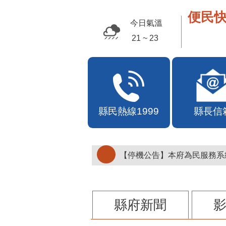
便民快
今日氣溫
30 ~ 33
縣民熱線1999
縣長信
【停機公告】本府為民服務系統
縣府新聞