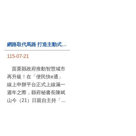
網路取代馬路 打造主動式數位便民服務 苗栗便民快e通 2.0智慧升級啟用
第235處關懷據點揭牌運作 縣長宣布共餐補助將加碼到1萬元
115-07-21
115-07-20
苗栗縣政府推動智慧城市
苗栗縣政府攜手牧田家庭
再升級！在「便民快e通」
關懷協會，在頭屋鄉設立的
線上申辦平台正式上線滿一
社區照顧關懷據點20日揭牌
週年之際，縣府秘書長陳斌
運作，這是鄉內第6個、全
山今（21）日親自主持「便
縣第235處的據點；縣長鍾
民快e通 2.0 啟用記者會」，
東錦在主持揭牌儀式推進據
宣布系統全面升級。數位發
點總數的同時，也宣布年底
展部資料創新司陳怡君副司
前可望將共餐補助直接調高
長蒞臨指導，共同表示對地
到每個月1萬元，另促鄉鎮