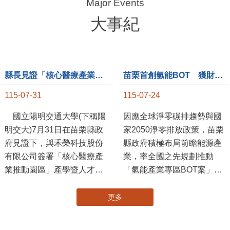
大事紀
縣長見證「核心醫療產業推動園區」產學合作簽約儀式
苗栗首創氫能BOT 獲財政部「突破之翼」肯定
115-07-31
115-07-24
國立陽明交通大學(下稱陽
因應全球淨零碳排趨勢與國
明交大)7月31日在苗栗縣政
家2050淨零排放政策，苗栗
府見證下，與禾榮科技股份
縣政府積極布局前瞻能源產
有限公司簽署「核心醫療產
業，率全國之先規劃推動
業推動園區」產學暨人才培
「氫能產業專區BOT案」，
育合作備忘錄，為苗栗產業
透過促進民間參與公共建設
升級注入新動能，會中，縣
（BOT）模式，引進民間資
更多
長提到醫療園區、高鐵周邊
金、技術與營運能量，打造
土地規劃，期許攜手各界共
全國首座以氫能產業為核心