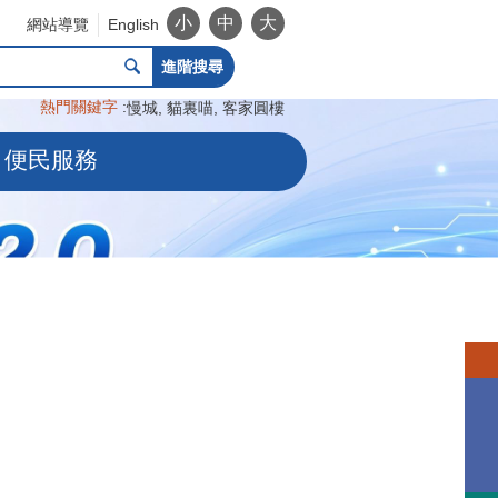
小
中
大
網站導覽
English
進階搜尋
熱門關鍵字
慢城
貓裏喵
客家圓樓
便民服務