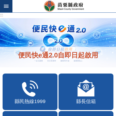
跳到主要內容區塊
:::
:::
便民快e通2.0自即日起啟用
縣民熱線1999
縣長信箱