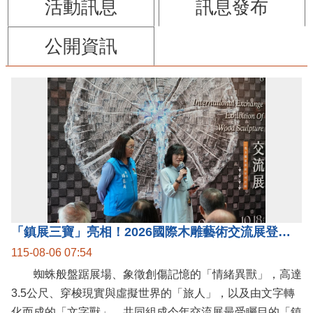
活動訊息
訊息發布
公開資訊
「鎮展三寶」亮相！2026國際木雕藝術交流展登場 國際木雕競賽得獎入圍名單同步揭曉
115-08-06 07:54
蜘蛛般盤踞展場、象徵創傷記憶的「情緒異獸」，高達
3.5公尺、穿梭現實與虛擬世界的「旅人」，以及由文字轉
化而成的「文字獸」，共同組成今年交流展最受矚目的「鎮