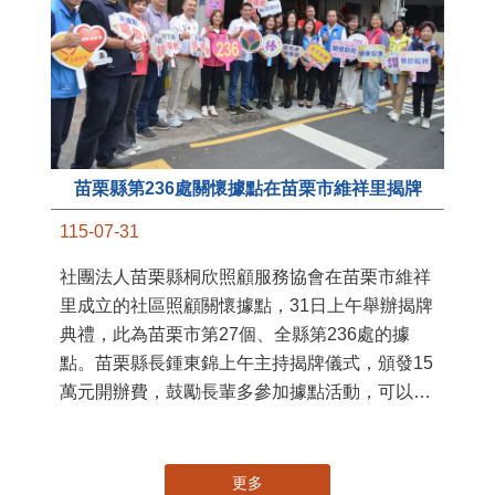
苗栗縣第236處關懷據點在苗栗市維祥里揭牌
11
115-07-31
國
社團法人苗栗縣桐欣照顧服務協會在苗栗市維祥
苗
里成立的社區照顧關懷據點，31日上午舉辦揭牌
署
典禮，此為苗栗市第27個、全縣第236處的據
作
點。苗栗縣長鍾東錦上午主持揭牌儀式，頒發15
縣
萬元開辦費，鼓勵長輩多參加據點活動，可以更
手
加健康、長壽。 坐落於苗栗市維祥里光華街89
號的社區照顧關懷據點，今 ...
更多