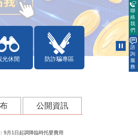
聯
絡
我
們
諮
詢
觀光休閒
防詐騙專區
服
務
布
公開資訊
：9月1日起調降臨時托嬰費用