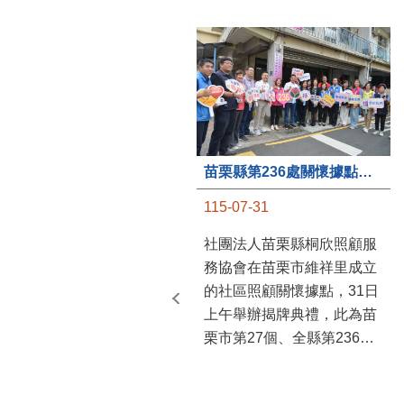
苗栗縣第236處關懷據點在苗栗市維祥里揭牌
115-07-31
社團法人苗栗縣桐欣照顧服
務協會在苗栗市維祥里成立
的社區照顧關懷據點，31日
上午舉辦揭牌典禮，此為苗
栗市第27個、全縣第236處
的據點。苗栗縣長鍾東錦上
午主持揭牌儀式，頒發15萬