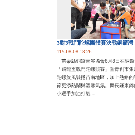
115-08-08 18:26
苗栗縣銅鑼青溪協會8月8日在銅鑼
「飛龍盃戰鬥陀螺競賽」暨青創市集
陀螺旋風襲捲苗南地區，加上熱絡的
節更添熱鬧與溫馨氣氛。縣長鍾東錦
小選手加油打氣 ...