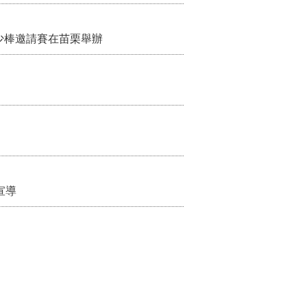
少棒邀請賽在苗栗舉辦
宣導