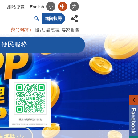
小
中
大
網站導覽
English
進階搜尋
熱門關鍵字
慢城
貓裏喵
客家圓樓
便民服務