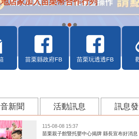
在地店家加入苗栗幣合作行列
箱
苗栗縣政府FB
苗栗玩透透FB
影音新聞
活動訊息
訊息發
115-08-08 15:37
苗栗親子館暨托嬰中心揭牌 縣長宣布好消息