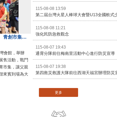
115-08-08 13:59
第二屆台灣火星人棒球大會暨U13全國軟式
115-08-08 11:21
強化民防急救觀念
3對3戰鬥陀螺團體賽決戰銅鑼灣 青創市集展售為父親節增添繽紛
115-08-07 19:43
灣會館，舉辦
通霄分隊前往梅南里活動中心進行防災宣導
展售活動，戰鬥
115-08-07 19:38
菁市集，讓父親
第四救災救護大隊前往西湖天福宮辦理防災
偕來賓到場為大
更多