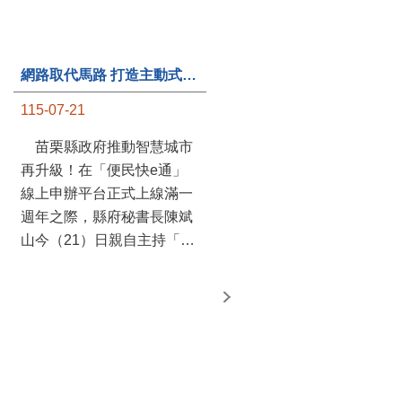
第235處關懷據點揭牌運作 縣長宣布共餐補助將加碼到1萬元
115-07-20
苗栗縣政府攜手牧田家庭
關懷協會，在頭屋鄉設立的
網路取代馬路 打造主動式數位便民服務 苗栗便民快e通 2.0智慧升級啟用
社區照顧關懷據點20日揭牌
115-07-21
運作，這是鄉內第6個、全
縣第235處的據點；縣長鍾
苗栗縣政府推動智慧城市
東錦在主持揭牌儀式推進據
再升級！在「便民快e通」
點總數的同時，也宣布年底
線上申辦平台正式上線滿一
前可望將共餐補助直接調高
週年之際，縣府秘書長陳斌
到每個月1萬元，另促鄉鎮
山今（21）日親自主持「便
市公所視財力編列預算配合
民快e通 2.0 啟用記者會」，
加碼，跟上物價上漲的腳
宣布系統全面升級。數位發