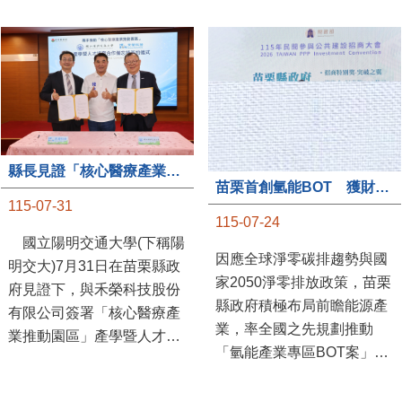
縣長見證「核心醫療產業推動園區」產學合作簽約儀式
苗栗首創氫能BOT 獲財政部「突破之翼」肯定
115-07-31
115-07-24
國立陽明交通大學(下稱陽
因應全球淨零碳排趨勢與國
明交大)7月31日在苗栗縣政
家2050淨零排放政策，苗栗
府見證下，與禾榮科技股份
縣政府積極布局前瞻能源產
有限公司簽署「核心醫療產
業，率全國之先規劃推動
業推動園區」產學暨人才培
「氫能產業專區BOT案」，
育合作備忘錄，為苗栗產業
透過促進民間參與公共建設
升級注入新動能，會中，縣
（BOT）模式，引進民間資