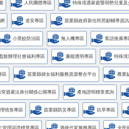
臺
人民團體專區
特殊境遇家庭暨弱勢兒童及
網
道安專區
苗栗縣政府新住民照顧輔導資訊
小黑蚊防治區
無人機專區
客語推廣專
盈餘辦理社會福利專區
廉能透明專區
特殊境
專區
苗栗縣婦女福利服務資源整合平台
農業
衝突迴避法身分關係公開專區
產地證明標章查詢
管理情形專區
苗栗縣防災專區
抗旱專區
主管理認證標章專區
酒後代駕服務專區
全民