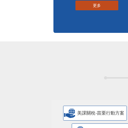
更多
美課關稅-苗栗行動方案