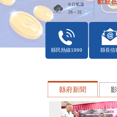
歡迎
今日氣溫
26 ~ 31
縣民熱線1999
縣長信
縣府新聞