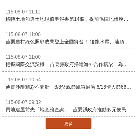
115-08-07 11:11
移轉土地勾選土地現值申報書第14欄，提前保障地價稅節稅權益
115-08-07 11:00
苗栗農村綠色照顧成果登上全國舞台！ 後龍水尾、埔頂社區前進2026高齡健康產業博覽會
115-08-07 11:00
把握國際交流契機 苗栗縣政府搭建海外合作橋梁 為在地產業爭取更多國際市場機會
115-08-07 10:54
通霄沙雕精彩不間斷 8/8父親節風箏展演 8/16情人節66對浪漫挑戰送好禮
115-08-07 09:32
買地建屋前先「地套繪查詢」└苗栗縣政府推動多元便民諮詢服務
更多