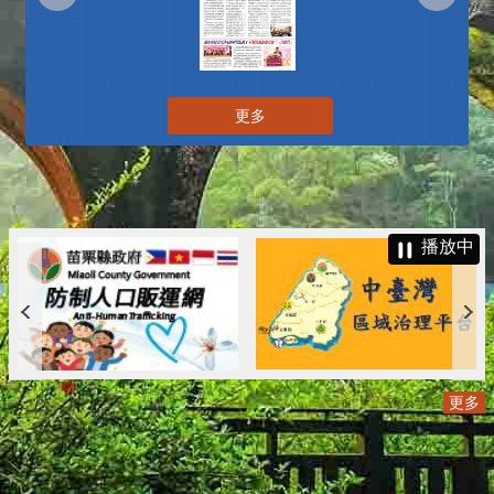
更多
播放中
更多