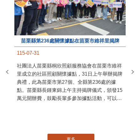
苗栗縣第236處關懷據點在苗栗市維祥里揭牌
11
115-07-31
國
社團法人苗栗縣桐欣照顧服務協會在苗栗市維祥
苗
里成立的社區照顧關懷據點，31日上午舉辦揭牌
署
典禮，此為苗栗市第27個、全縣第236處的據
作
點。苗栗縣長鍾東錦上午主持揭牌儀式，頒發15
縣
萬元開辦費，鼓勵長輩多參加據點活動，可以更
手
加健康、長壽。 坐落於苗栗市維祥里光華街89
號的社區照顧關懷據點，今 ...
更多