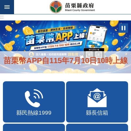
跳到主要內容區塊
:::
:::
苗栗幣APP自115年7月10日10時上線
縣民熱線1999
縣長信箱