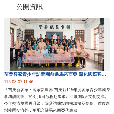
公開資訊
苗栗客家青少年訪問團前進馬來西亞 深化國際客家文化交流
115-08-07 11:46
「苗栗新客家・客家新世界-苗栗縣115年度客家青少年國際
事務訪問團」於8月6日啟程赴馬來西亞展開5天文化交流。
今年交流規模再升級，除參訪據點由檳城擴及怡保、首度新
增校園交流外，更配合駐馬來西亞代表處 ...