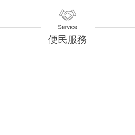
便民服務
申辦資訊
便民快e通
表單下載