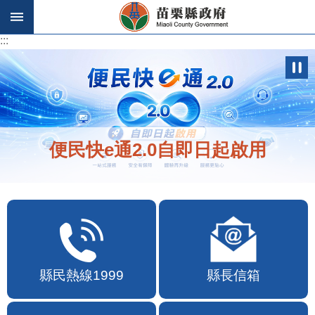
跳到主要內容區塊
:::
:::
歡迎在地店家加入苗栗幣合作行列
縣民熱線1999
縣長信箱