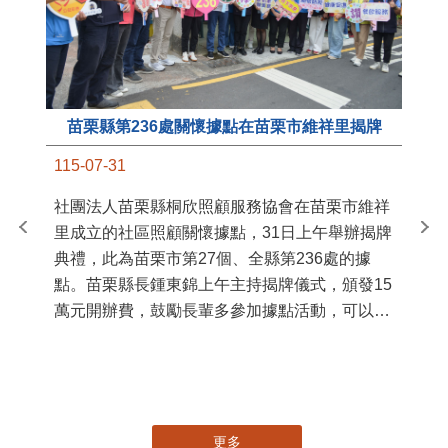
苗栗縣第236處關懷據點在苗栗市維祥里揭牌
11
115-07-31
國
社團法人苗栗縣桐欣照顧服務協會在苗栗市維祥
苗
里成立的社區照顧關懷據點，31日上午舉辦揭牌
署
典禮，此為苗栗市第27個、全縣第236處的據
作
點。苗栗縣長鍾東錦上午主持揭牌儀式，頒發15
縣
萬元開辦費，鼓勵長輩多參加據點活動，可以更
手
加健康、長壽。 坐落於苗栗市維祥里光華街89
號的社區照顧關懷據點，今 ...
更多