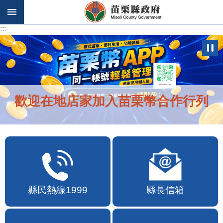
跳到主要內容區塊
:::
:::
歡迎在地店家加入苗栗幣合作行列
縣民熱線1999
縣長信箱