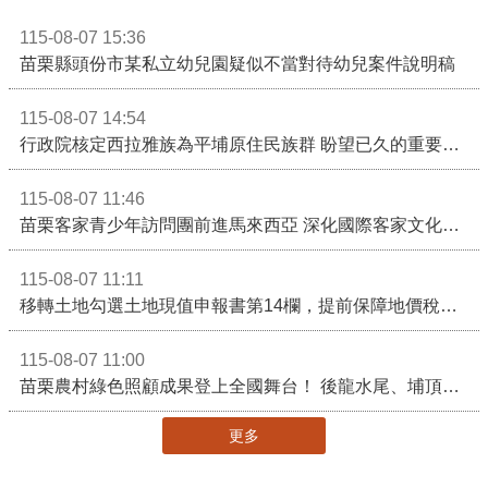
115-08-07 15:36
苗栗縣頭份市某私立幼兒園疑似不當對待幼兒案件說明稿
115-08-07 14:54
行政院核定西拉雅族為平埔原住民族群 盼望已久的重要時刻到來！8月13日起受理民族成員名冊登記
115-08-07 11:46
苗栗客家青少年訪問團前進馬來西亞 深化國際客家文化交流
115-08-07 11:11
移轉土地勾選土地現值申報書第14欄，提前保障地價稅節稅權益
115-08-07 11:00
苗栗農村綠色照顧成果登上全國舞台！ 後龍水尾、埔頂社區前進2026高齡健康產業博覽會
更多