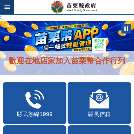
跳到主要內容區塊
:::
:::
歡迎在地店家加入苗栗幣合作行列
縣民熱線1999
縣長信箱