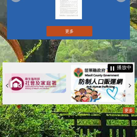
更多
播放中
更多