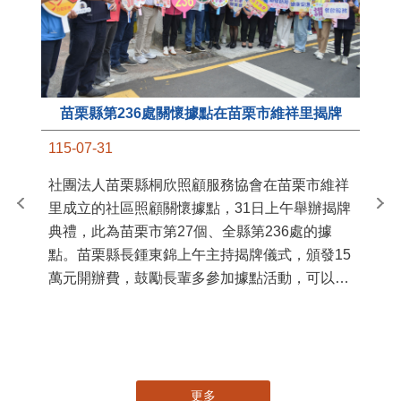
苗栗縣第236處關懷據點在苗栗市維祥里揭牌
11
115-07-31
國
社團法人苗栗縣桐欣照顧服務協會在苗栗市維祥
苗
里成立的社區照顧關懷據點，31日上午舉辦揭牌
署
典禮，此為苗栗市第27個、全縣第236處的據
作
點。苗栗縣長鍾東錦上午主持揭牌儀式，頒發15
縣
萬元開辦費，鼓勵長輩多參加據點活動，可以更
手
加健康、長壽。 坐落於苗栗市維祥里光華街89
號的社區照顧關懷據點，今 ...
更多