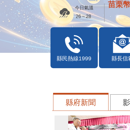
便民快
今日氣溫
26 ~ 28
縣民熱線1999
縣長信
縣府新聞