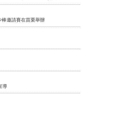
：9月1日起調降臨時托嬰費用
少棒邀請賽在苗栗舉辦
宣導