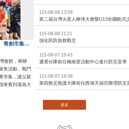
苗栗親子館暨托嬰中心揭牌 縣長宣布好消息
115-08-08 13:59
第二屆台灣火星人棒球大會暨U13全國軟式
115-08-08 11:21
強化民防急救觀念
3對3戰鬥陀螺團體賽決戰銅鑼灣 青創市集展售為父親節增添繽紛
115-08-07 19:43
灣會館，舉辦
通霄分隊前往梅南里活動中心進行防災宣導
展售活動，戰鬥
115-08-07 19:38
菁市集，讓父親
第四救災救護大隊前往西湖天福宮辦理防災
偕來賓到場為大
更多