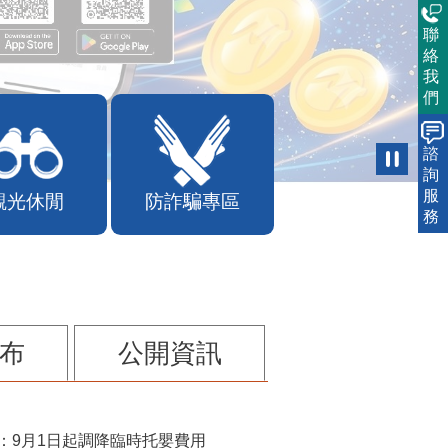
聯
絡
我
們
諮
詢
服
務
觀光休閒
防詐騙專區
布
公開資訊