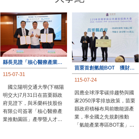
大事紀
縣長見證「核心醫療產業推動園區」產學合作簽約儀式
苗栗首創氫能BOT 獲財政部「突破之翼」肯定
115-07-31
115-07-24
國立陽明交通大學(下稱陽
因應全球淨零碳排趨勢與國
明交大)7月31日在苗栗縣政
家2050淨零排放政策，苗栗
府見證下，與禾榮科技股份
縣政府積極布局前瞻能源產
有限公司簽署「核心醫療產
業，率全國之先規劃推動
業推動園區」產學暨人才培
「氫能產業專區BOT案」，
育合作備忘錄，為苗栗產業
透過促進民間參與公共建設