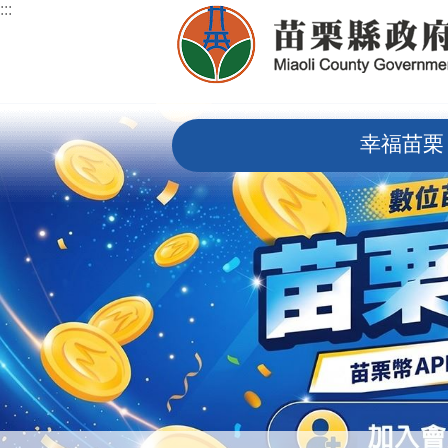
:::
跳到主要內容區塊
:::
幸福苗栗