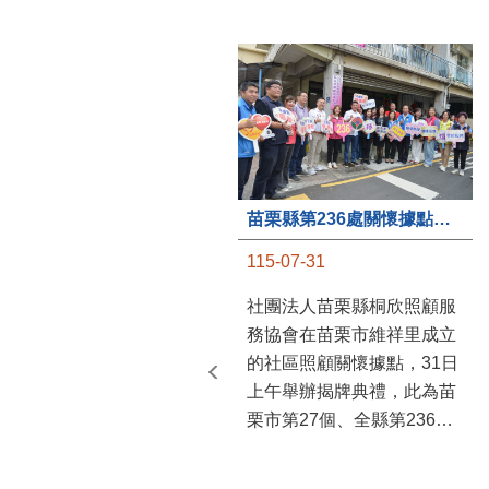
苗栗縣第236處關懷據點在苗栗市維祥里揭牌
115-07-31
社團法人苗栗縣桐欣照顧服
務協會在苗栗市維祥里成立
的社區照顧關懷據點，31日
上午舉辦揭牌典禮，此為苗
栗市第27個、全縣第236處
的據點。苗栗縣長鍾東錦上