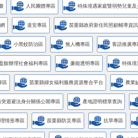
臺
人民團體專區
特殊境遇家庭暨弱勢兒童及
網
道安專區
苗栗縣政府新住民照顧輔導資訊
小黑蚊防治區
無人機專區
客語推廣專
盈餘辦理社會福利專區
廉能透明專區
特殊境
專區
苗栗縣婦女福利服務資源整合平台
農業
衝突迴避法身分關係公開專區
產地證明標章查詢
管理情形專區
苗栗縣防災專區
抗旱專區