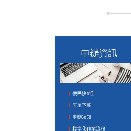
申辦資訊
便民快e通
表單下載
申辦須知