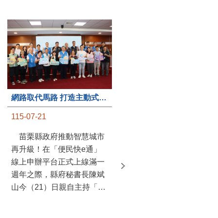
第235處關懷據點揭牌運作 縣長宣布共餐補助將加碼到1萬元
網路取代馬路 打造主動式數位便民服務 苗栗便民快e通 2.0智慧升級啟用
115-07-20
115-07-21
苗栗縣政府攜手牧田家庭
苗栗縣政府推動智慧城市
關懷協會，在頭屋鄉設立的
再升級！在「便民快e通」
社區照顧關懷據點20日揭牌
線上申辦平台正式上線滿一
運作，這是鄉內第6個、全
週年之際，縣府秘書長陳斌
縣第235處的據點；縣長鍾
山今（21）日親自主持「便
東錦在主持揭牌儀式推進據
民快e通 2.0 啟用記者會」，
點總數的同時，也宣布年底