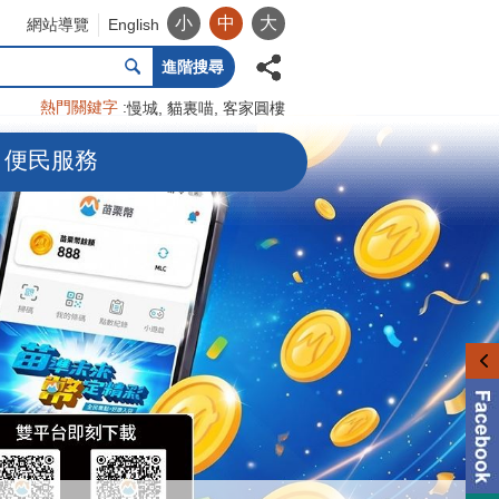
小
中
大
網站導覽
English
進階搜尋
熱門關鍵字
慢城
貓裏喵
客家圓樓
便民服務