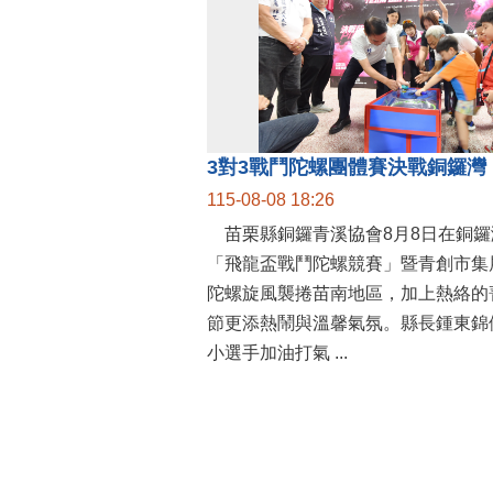
115-08-08 18:26
苗栗縣銅鑼青溪協會8月8日在銅鑼
「飛龍盃戰鬥陀螺競賽」暨青創市集
陀螺旋風襲捲苗南地區，加上熱絡的
節更添熱鬧與溫馨氣氛。縣長鍾東錦
小選手加油打氣 ...