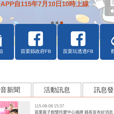
e通2.0自即日起啟用
箱
苗栗縣政府FB
苗栗玩透透FB
影音新聞
活動訊息
訊息發
115-08-08 15:37