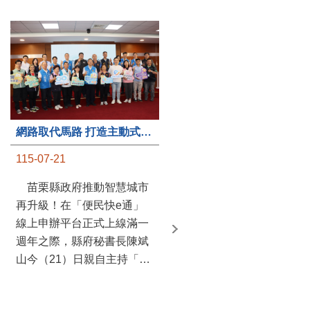
第235處關懷據點揭牌運作 縣長宣布共餐補助將加碼到1萬元
網路取代馬路 打造主動式數位便民服務 苗栗便民快e通 2.0智慧升級啟用
115-07-20
115-07-21
苗栗縣政府攜手牧田家庭
苗栗縣政府推動智慧城市
關懷協會，在頭屋鄉設立的
再升級！在「便民快e通」
社區照顧關懷據點20日揭牌
線上申辦平台正式上線滿一
運作，這是鄉內第6個、全
週年之際，縣府秘書長陳斌
縣第235處的據點；縣長鍾
山今（21）日親自主持「便
東錦在主持揭牌儀式推進據
民快e通 2.0 啟用記者會」，
點總數的同時，也宣布年底
宣布系統全面升級。數位發
前可望將共餐補助直接調高