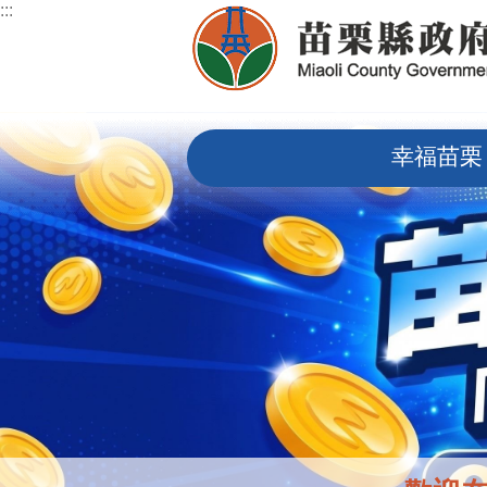
:::
跳到主要內容區塊
:::
幸福苗栗