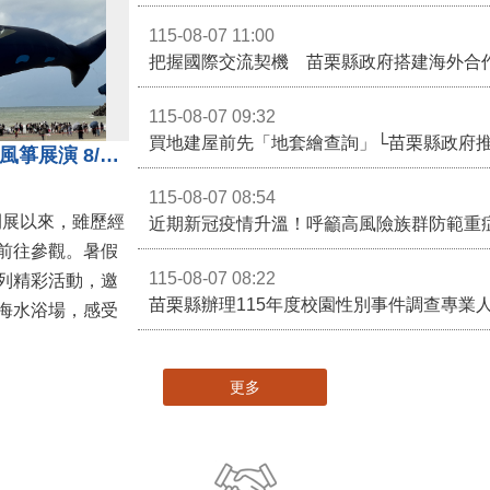
115-08-07 11:00
115-08-07 09:32
買地建屋前先「地套繪查詢」└苗栗縣政府
通霄沙雕精彩不間斷 8/8父親節風箏展演 8/16情人節66對浪漫挑戰送好禮
115-08-07 08:54
開展以來，雖歷經
近期新冠疫情升溫！呼籲高風險族群防範重
前往參觀。暑假
115-08-07 08:22
列精彩活動，邀
海水浴場，感受
更多