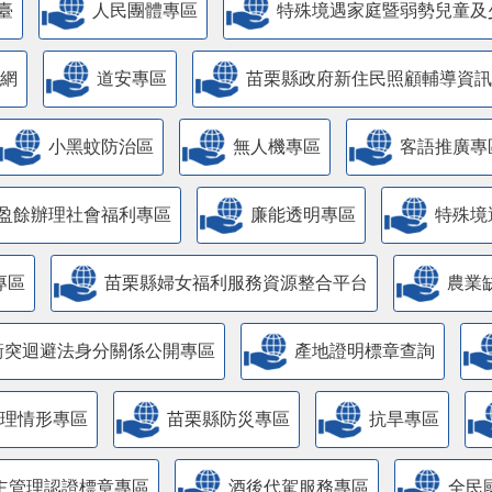
臺
人民團體專區
特殊境遇家庭暨弱勢兒童及
網
道安專區
苗栗縣政府新住民照顧輔導資訊
小黑蚊防治區
無人機專區
客語推廣專
盈餘辦理社會福利專區
廉能透明專區
特殊境
專區
苗栗縣婦女福利服務資源整合平台
農業
衝突迴避法身分關係公開專區
產地證明標章查詢
管理情形專區
苗栗縣防災專區
抗旱專區
主管理認證標章專區
酒後代駕服務專區
全民