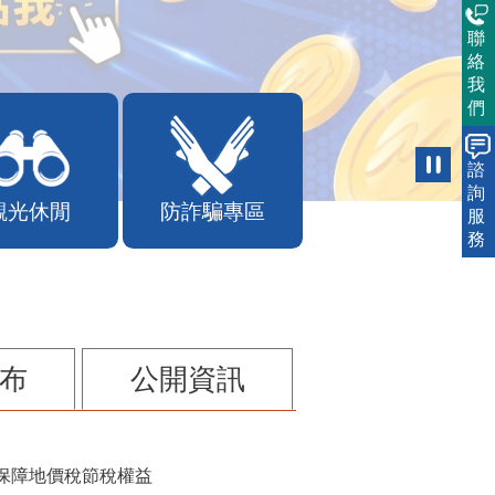
聯
絡
我
們
諮
詢
觀光休閒
防詐騙專區
服
務
布
公開資訊
保障地價稅節稅權益