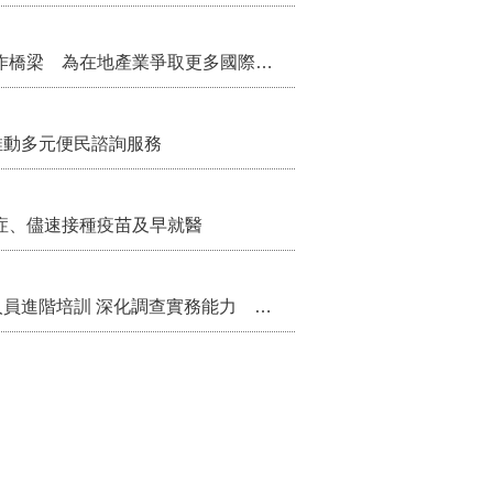
把握國際交流契機 苗栗縣政府搭建海外合作橋梁 為在地產業爭取更多國際市場機會
推動多元便民諮詢服務
症、儘速接種疫苗及早就醫
苗栗縣辦理115年度校園性別事件調查專業人員進階培訓 深化調查實務能力 持續打造安全友善校園