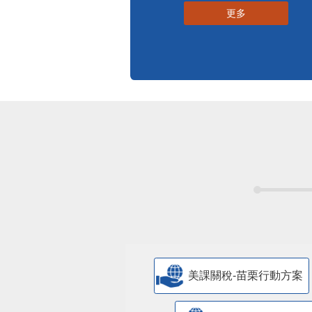
更多
美課關稅-苗栗行動方案