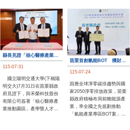
縣長見證「核心醫療產業推動園區」產學合作簽約儀式
苗栗首創氫能BOT 獲財政部「突破之翼」肯定
115-07-31
115-07-24
國立陽明交通大學(下稱陽
因應全球淨零碳排趨勢與國
明交大)7月31日在苗栗縣政
家2050淨零排放政策，苗栗
府見證下，與禾榮科技股份
縣政府積極布局前瞻能源產
有限公司簽署「核心醫療產
業，率全國之先規劃推動
業推動園區」產學暨人才培
「氫能產業專區BOT案」，
育合作備忘錄，為苗栗產業
透過促進民間參與公共建設
升級注入新動能，會中，縣
（BOT）模式，引進民間資