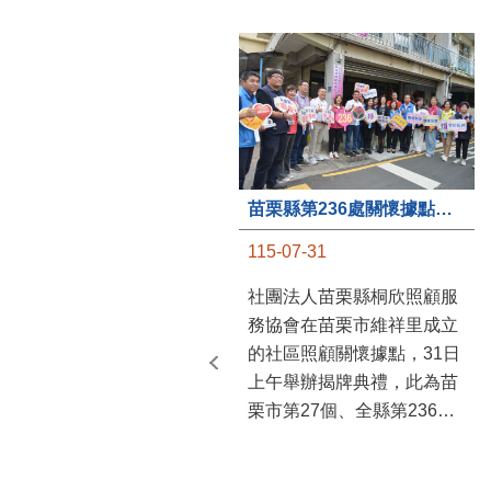
苗栗縣第236處關懷據點在苗栗市維祥里揭牌
115-07-31
社團法人苗栗縣桐欣照顧服
務協會在苗栗市維祥里成立
的社區照顧關懷據點，31日
上午舉辦揭牌典禮，此為苗
栗市第27個、全縣第236處
的據點。苗栗縣長鍾東錦上
午主持揭牌儀式，頒發15萬