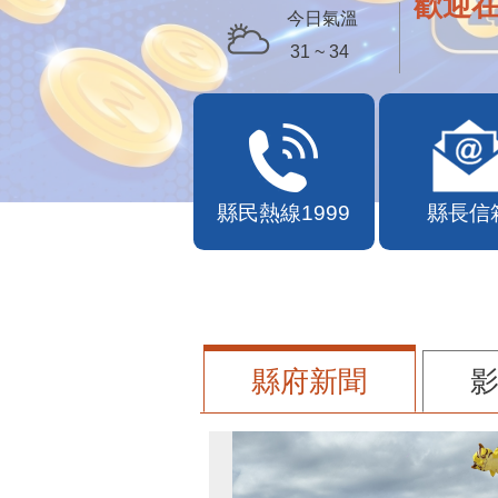
歡迎
今日氣溫
31 ~ 34
縣民熱線1999
縣長信
縣府新聞