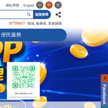
小
中
大
網站導覽
English
進階搜尋
熱門關鍵字
慢城
貓裏喵
客家圓樓
便民服務