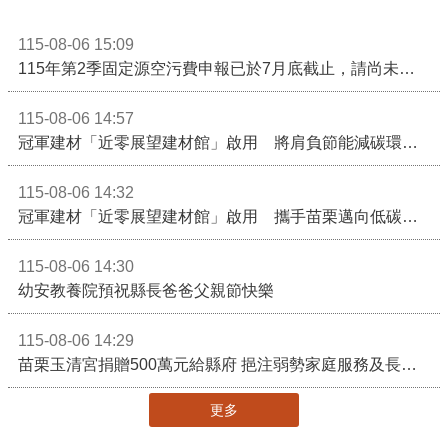
115-08-06 15:09
115年第2季固定源空污費申報已於7月底截止，請尚未申報公私場所儘速完成申繳，以免面臨滯納金及罰鍰!
115-08-06 14:57
冠軍建材「近零展望建材館」啟用 將肩負節能減碳環境教育重任
115-08-06 14:32
冠軍建材「近零展望建材館」啟用 攜手苗栗邁向低碳建築新未來
115-08-06 14:30
幼安教養院預祝縣長爸爸父親節快樂
115-08-06 14:29
苗栗玉清宮捐贈500萬元給縣府 挹注弱勢家庭服務及長照醫療資源
更多