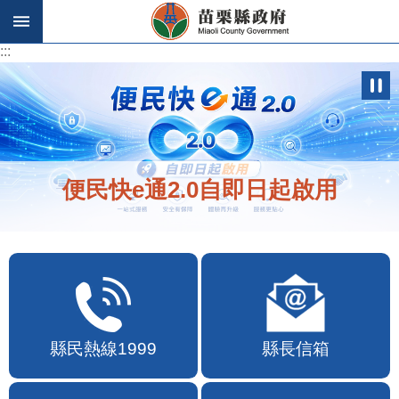
跳到主要內容區塊
:::
:::
便民快e通2.0自即日起啟用
縣民熱線1999
縣長信箱