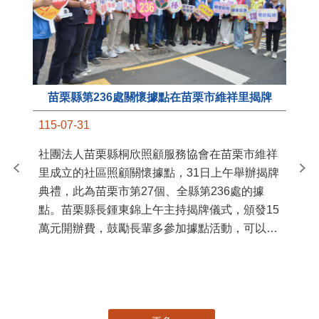
苗栗縣第236處關懷據點在苗栗市維祥里揭牌
11
115-07-31
國
社團法人苗栗縣桐欣照顧服務協會在苗栗市維祥
苗
里成立的社區照顧關懷據點，31日上午舉辦揭牌
署
典禮，此為苗栗市第27個、全縣第236處的據
作
點。苗栗縣長鍾東錦上午主持揭牌儀式，頒發15
縣
萬元開辦費，鼓勵長輩多參加據點活動，可以更
手
加健康、長壽。 坐落於苗栗市維祥里光華街89
號的社區照顧關懷據點，今 ...