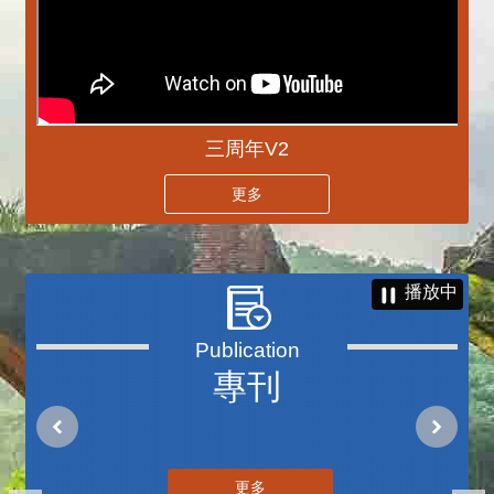
三周年V2
更多
播放中
專刊
更多