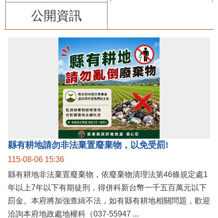
公開資訊
縣有耕地請勿非法棄置廢棄物，以免受罰!
115-08-06 15:36
縣有耕地非法棄置廢棄物，依廢棄物清理法第46條規定處1
年以上7年以下有期徒刑，得併科新台幣一千五百萬元以下
罰金。本府將加強查緝不法，如有縣有耕地相關問題，歡迎
洽詢本府地政處地權科（037-55947 ...