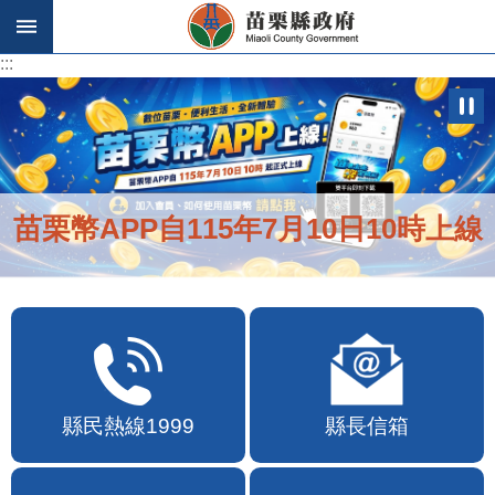
跳到主要內容區塊
:::
:::
苗栗幣APP自115年7月10日10時上線
縣民熱線1999
縣長信箱