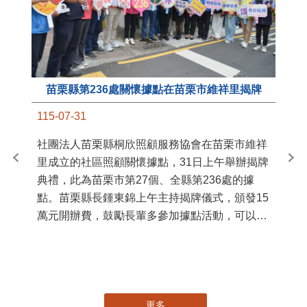
苗栗縣第236處關懷據點在苗栗市維祥里揭牌
11
115-07-31
國
社團法人苗栗縣桐欣照顧服務協會在苗栗市維祥
苗
里成立的社區照顧關懷據點，31日上午舉辦揭牌
署
典禮，此為苗栗市第27個、全縣第236處的據
作
點。苗栗縣長鍾東錦上午主持揭牌儀式，頒發15
縣
萬元開辦費，鼓勵長輩多參加據點活動，可以更
手
加健康、長壽。 坐落於苗栗市維祥里光華街89
號的社區照顧關懷據點，今 ...
更多