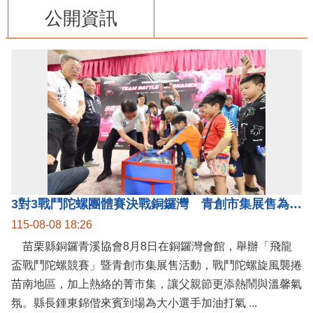
公開資訊
3對3戰鬥陀螺團體賽決戰銅鑼灣 青創市集展售為父親節增添繽紛
115-08-08 18:26
苗栗縣銅鑼青溪協會8月8日在銅鑼灣會館，舉辦「飛龍
盃戰鬥陀螺競賽」暨青創市集展售活動，戰鬥陀螺旋風襲捲
苗南地區，加上熱絡的菁市集，讓父親節更添熱鬧與溫馨氣
氛。縣長鍾東錦偕來賓到場為大小選手加油打氣 ...