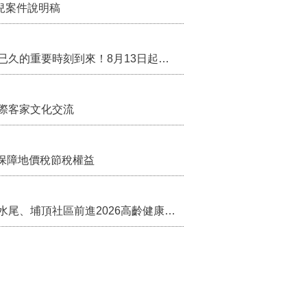
兒案件說明稿
行政院核定西拉雅族為平埔原住民族群 盼望已久的重要時刻到來！8月13日起受理民族成員名冊登記
際客家文化交流
保障地價稅節稅權益
苗栗農村綠色照顧成果登上全國舞台！ 後龍水尾、埔頂社區前進2026高齡健康產業博覽會