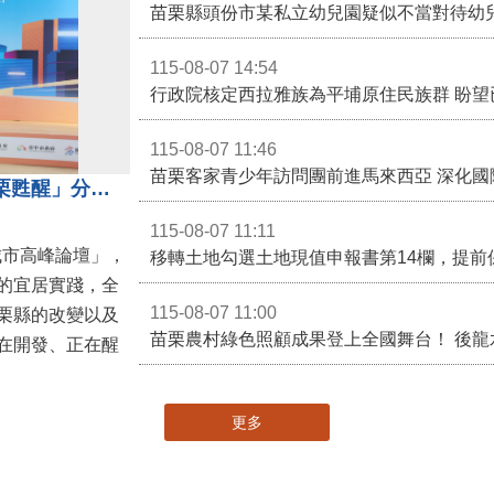
苗栗縣頭份市某私立幼兒園疑似不當對待幼
115-08-07 14:54
115-08-07 11:46
苗栗客家青少年訪問團前進馬來西亞 深化國
苗栗縣長鍾東錦受邀演講 「苗栗甦醒」分享近年轉變
115-08-07 11:11
城市高峰論壇」，
移轉土地勾選土地現值申報書第14欄，提前
的宜居實踐，全
115-08-07 11:00
栗縣的改變以及
在開發、正在醒
更多