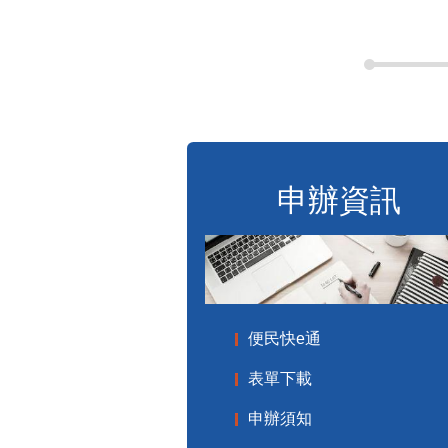
申辦資訊
便民快e通
表單下載
申辦須知