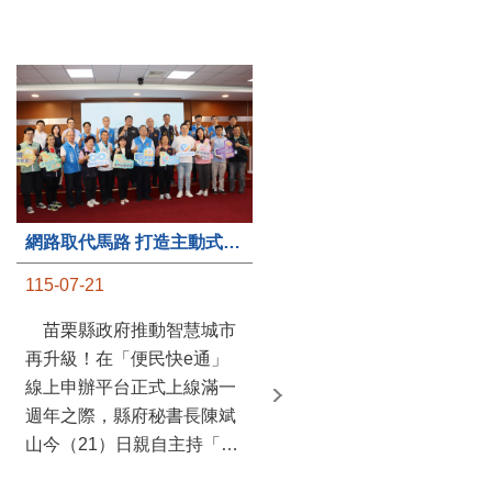
第235處關懷據點揭牌運作 縣長宣布共餐補助將加碼到1萬元
網路取代馬路 打造主動式數位便民服務 苗栗便民快e通 2.0智慧升級啟用
115-07-20
115-07-21
苗栗縣政府攜手牧田家庭
苗栗縣政府推動智慧城市
關懷協會，在頭屋鄉設立的
再升級！在「便民快e通」
社區照顧關懷據點20日揭牌
線上申辦平台正式上線滿一
運作，這是鄉內第6個、全
週年之際，縣府秘書長陳斌
縣第235處的據點；縣長鍾
山今（21）日親自主持「便
東錦在主持揭牌儀式推進據
民快e通 2.0 啟用記者會」，
點總數的同時，也宣布年底