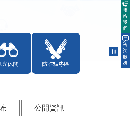
聯
絡
我
們
諮
詢
服
務
觀光休閒
防詐騙專區
布
公開資訊