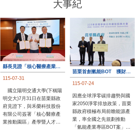
大事紀
縣長見證「核心醫療產業推動園區」產學合作簽約儀式
苗栗首創氫能BOT 獲財政部「突破之翼」肯定
115-07-31
115-07-24
國立陽明交通大學(下稱陽
因應全球淨零碳排趨勢與國
明交大)7月31日在苗栗縣政
家2050淨零排放政策，苗栗
府見證下，與禾榮科技股份
縣政府積極布局前瞻能源產
有限公司簽署「核心醫療產
業，率全國之先規劃推動
業推動園區」產學暨人才培
「氫能產業專區BOT案」，
育合作備忘錄，為苗栗產業
透過促進民間參與公共建設