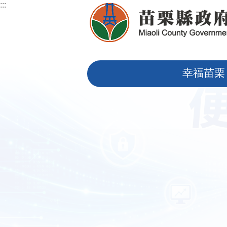
:::
跳到主要內容區塊
:::
幸福苗栗