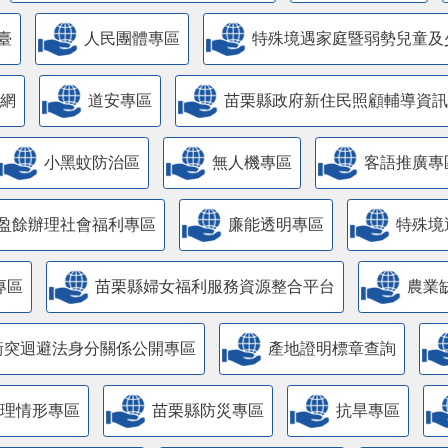
臺
人民團體專區
特殊境遇家庭暨弱勢兒童及
網
道安專區
苗栗縣政府新住民照顧輔導資訊
小黑蚊防治區
無人機專區
客語推廣專
盈餘辦理社會福利專區
廉能透明專區
特殊境
專區
苗栗縣婦女福利服務資源整合平台
農業
衝突迴避法身分關係公開專區
產地證明標章查詢
管理情形專區
苗栗縣防災專區
抗旱專區