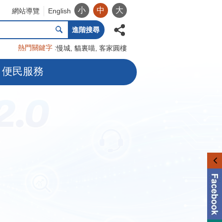
小
中
大
網站導覽
English
進階搜尋
熱門關鍵字
慢城
貓裏喵
客家圓樓
便民服務