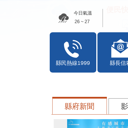
便民快
今日氣溫
26 ~ 27
縣民熱線1999
縣長信
縣府新聞