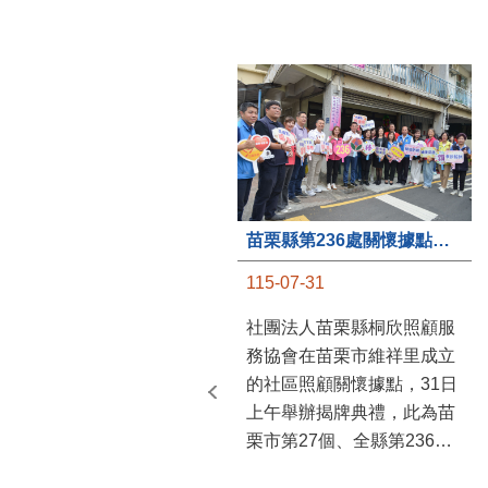
苗栗縣第236處關懷據點在苗栗市維祥里揭牌
115-07-31
社團法人苗栗縣桐欣照顧服
務協會在苗栗市維祥里成立
的社區照顧關懷據點，31日
上午舉辦揭牌典禮，此為苗
栗市第27個、全縣第236處
的據點。苗栗縣長鍾東錦上