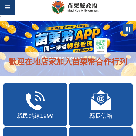
跳到主要內容區塊
:::
:::
歡迎在地店家加入苗栗幣合作行列
縣民熱線1999
縣長信箱