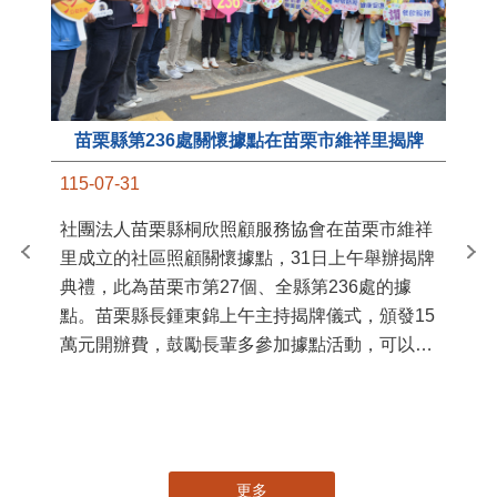
苗栗縣第236處關懷據點在苗栗市維祥里揭牌
11
115-07-31
國
社團法人苗栗縣桐欣照顧服務協會在苗栗市維祥
苗
里成立的社區照顧關懷據點，31日上午舉辦揭牌
署
典禮，此為苗栗市第27個、全縣第236處的據
作
點。苗栗縣長鍾東錦上午主持揭牌儀式，頒發15
縣
萬元開辦費，鼓勵長輩多參加據點活動，可以更
手
加健康、長壽。 坐落於苗栗市維祥里光華街89
號的社區照顧關懷據點，今 ...
更多