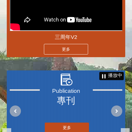
三周年V2
更多
播放中
專刊
更多