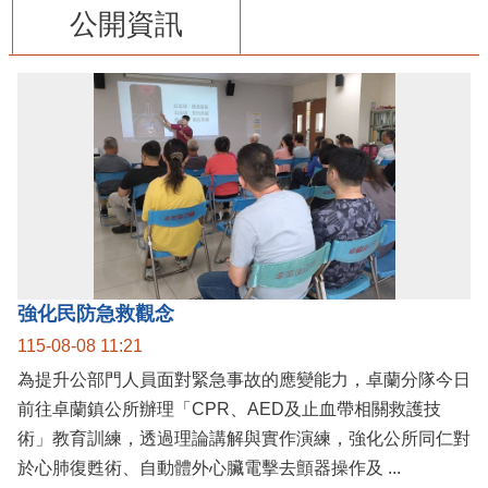
公開資訊
強化民防急救觀念
115-08-08 11:21
為提升公部門人員面對緊急事故的應變能力，卓蘭分隊今日
前往卓蘭鎮公所辦理「CPR、AED及止血帶相關救護技
術」教育訓練，透過理論講解與實作演練，強化公所同仁對
於心肺復甦術、自動體外心臟電擊去顫器操作及 ...