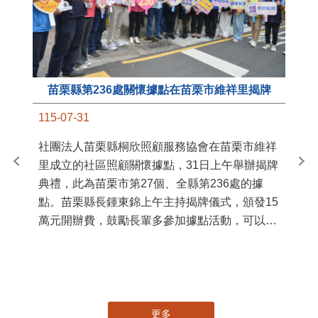
苗栗縣第236處關懷據點在苗栗市維祥里揭牌
11
115-07-31
國
社團法人苗栗縣桐欣照顧服務協會在苗栗市維祥
苗
里成立的社區照顧關懷據點，31日上午舉辦揭牌
署
典禮，此為苗栗市第27個、全縣第236處的據
作
點。苗栗縣長鍾東錦上午主持揭牌儀式，頒發15
縣
萬元開辦費，鼓勵長輩多參加據點活動，可以更
手
加健康、長壽。 坐落於苗栗市維祥里光華街89
號的社區照顧關懷據點，今 ...
更多