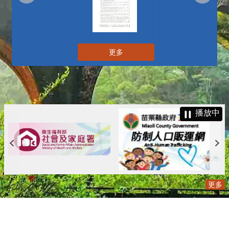
更多
播放中
更多