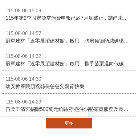
115-08-06 15:09
115年第2季固定源空污費申報已於7月底截止，請尚未申報公私場所儘速完成申繳，以免面臨滯納金及罰鍰!
115-08-06 14:57
冠軍建材「近零展望建材館」啟用 將肩負節能減碳環境教育重任
115-08-06 14:32
冠軍建材「近零展望建材館」啟用 攜手苗栗邁向低碳建築新未來
115-08-06 14:30
幼安教養院預祝縣長爸爸父親節快樂
115-08-06 14:29
苗栗玉清宮捐贈500萬元給縣府 挹注弱勢家庭服務及長照醫療資源
更多