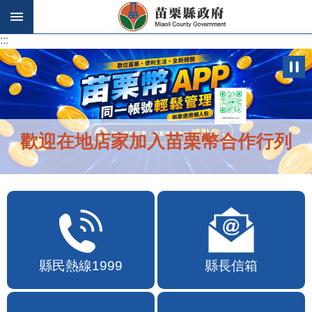
跳到主要內容區塊
:::
:::
歡迎在地店家加入苗栗幣合作行列
縣民熱線1999
縣長信箱