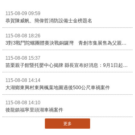
115-08-09 09:59
恭賀陳威帆、簡偉哲消防設備士金榜題名
115-08-08 18:26
3對3戰鬥陀螺團體賽決戰銅鑼灣 青創市集展售為父親節增添繽紛
115-08-08 15:37
苗栗親子館暨托嬰中心揭牌 縣長宣布好消息：9月1日起調降臨時托嬰費用
115-08-08 14:14
大湖鄉東興村東興楓葉地圖過後500公尺車禍案件
115-08-08 14:10
後龍鎮福寧里頭湖車禍案件
更多