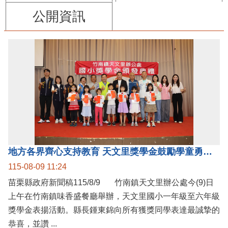
公開資訊
地方各界齊心支持教育 天文里獎學金鼓勵學童勇敢追夢
115-08-09 11:24
苗栗縣政府新聞稿115/8/9 竹南鎮天文里辦公處今(9)日
上午在竹南鎮味香盛餐廳舉辦，天文里國小一年級至六年級
獎學金表揚活動。縣長鍾東錦向所有獲獎同學表達最誠摯的
恭喜，並讚 ...