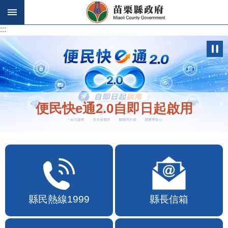
跳到主要內容區塊
:::
:::
便民快e通2.0自即日起啟用
縣民熱線1999
縣長信箱