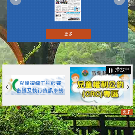
更多
播放中
更多