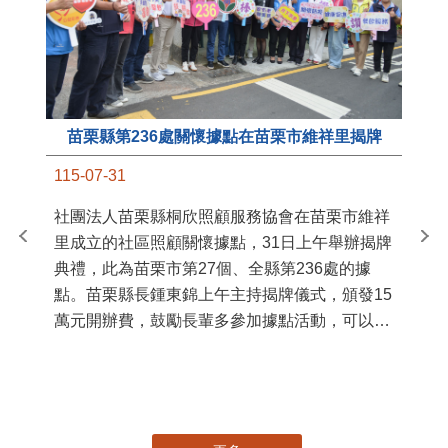
苗栗縣第236處關懷據點在苗栗市維祥里揭牌
11
115-07-31
國
社團法人苗栗縣桐欣照顧服務協會在苗栗市維祥
苗
里成立的社區照顧關懷據點，31日上午舉辦揭牌
署
典禮，此為苗栗市第27個、全縣第236處的據
作
點。苗栗縣長鍾東錦上午主持揭牌儀式，頒發15
縣
萬元開辦費，鼓勵長輩多參加據點活動，可以更
手
加健康、長壽。 坐落於苗栗市維祥里光華街89
號的社區照顧關懷據點，今 ...