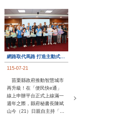
第235處關懷據點揭牌運作 縣長宣布共餐補助將加碼到1萬元
網路取代馬路 打造主動式數位便民服務 苗栗便民快e通 2.0智慧升級啟用
115-07-20
115-07-21
苗栗縣政府攜手牧田家庭
苗栗縣政府推動智慧城市
關懷協會，在頭屋鄉設立的
再升級！在「便民快e通」
社區照顧關懷據點20日揭牌
線上申辦平台正式上線滿一
運作，這是鄉內第6個、全
週年之際，縣府秘書長陳斌
縣第235處的據點；縣長鍾
山今（21）日親自主持「便
東錦在主持揭牌儀式推進據
民快e通 2.0 啟用記者會」，
點總數的同時，也宣布年底
宣布系統全面升級。數位發
前可望將共餐補助直接調高