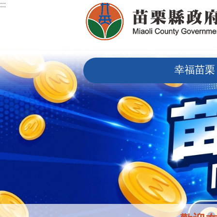
:::
跳到主要內容區塊
:::
幸福苗栗