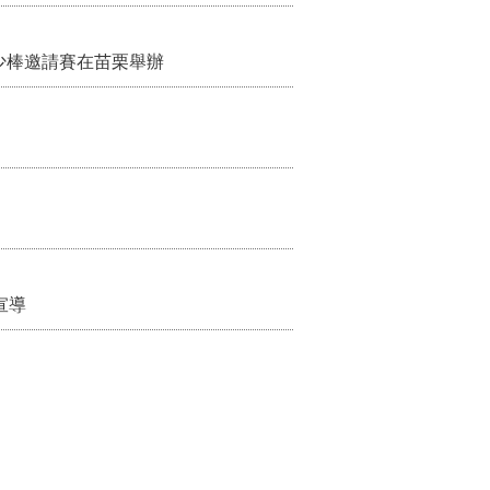
少棒邀請賽在苗栗舉辦
宣導