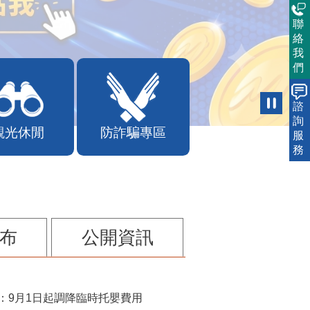
聯
絡
我
們
諮
詢
觀光休閒
防詐騙專區
服
務
布
公開資訊
：9月1日起調降臨時托嬰費用