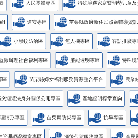
臺
人民團體專區
特殊境遇家庭暨弱勢兒童及
網
道安專區
苗栗縣政府新住民照顧輔導資訊
小黑蚊防治區
無人機專區
客語推廣專
盈餘辦理社會福利專區
廉能透明專區
特殊境
專區
苗栗縣婦女福利服務資源整合平台
農業
衝突迴避法身分關係公開專區
產地證明標章查詢
管理情形專區
苗栗縣防災專區
抗旱專區
主管理認證標章專區
酒後代駕服務專區
全民