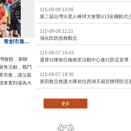
115-08-08 13:59
第二屆台灣火星人棒球大會暨U13全國軟式
115-08-08 11:21
強化民防急救觀念
3對3戰鬥陀螺團體賽決戰銅鑼灣 青創市集展售為父親節增添繽紛
115-08-07 19:43
灣會館，舉辦
通霄分隊前往梅南里活動中心進行防災宣導
展售活動，戰鬥
115-08-07 19:38
菁市集，讓父親
第四救災救護大隊前往西湖天福宮辦理防災
偕來賓到場為大
更多