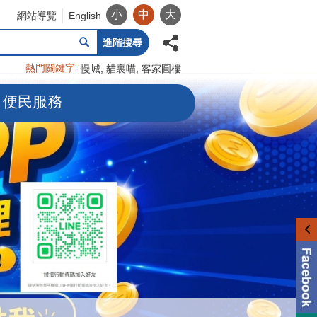
小
中
大
網站導覽
English
進階搜尋
熱門關鍵字
慢城
貓裏喵
客家圓樓
便民服務