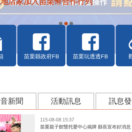
在地店家加入苗栗幣合作行列
箱
苗栗縣政府FB
苗栗玩透透FB
影音新聞
活動訊息
訊息發
115-08-08 15:37
苗栗親子館暨托嬰中心揭牌 縣長宣布好消息