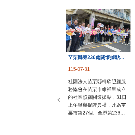
苗栗縣第236處關懷據點在苗栗市維祥里揭牌
115-07-31
社團法人苗栗縣桐欣照顧服
務協會在苗栗市維祥里成立
的社區照顧關懷據點，31日
上午舉辦揭牌典禮，此為苗
栗市第27個、全縣第236處
的據點。苗栗縣長鍾東錦上
午主持揭牌儀式，頒發15萬