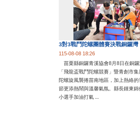
115-08-08 18:26
苗栗縣銅鑼青溪協會8月8日在銅鑼
「飛龍盃戰鬥陀螺競賽」暨青創市集
陀螺旋風襲捲苗南地區，加上熱絡的
節更添熱鬧與溫馨氣氛。縣長鍾東錦
小選手加油打氣 ...