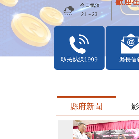
歡迎
今日氣溫
21 ~ 23
縣民熱線1999
縣長信
縣府新聞