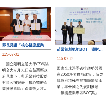
縣長見證「核心醫療產業推動園區」產學合作簽約儀式
苗栗首創氫能BOT 獲財政部「突破之翼」肯定
115-07-31
115-07-24
國立陽明交通大學(下稱陽
因應全球淨零碳排趨勢與國
明交大)7月31日在苗栗縣政
家2050淨零排放政策，苗栗
府見證下，與禾榮科技股份
縣政府積極布局前瞻能源產
有限公司簽署「核心醫療產
業，率全國之先規劃推動
業推動園區」產學暨人才培
「氫能產業專區BOT案」，
育合作備忘錄，為苗栗產業
透過促進民間參與公共建設
升級注入新動能，會中，縣
（BOT）模式，引進民間資