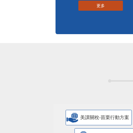
更多
美課關稅-苗栗行動方案