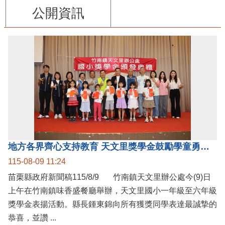
公開資訊
地方各界齊心支持教育 天文里獎學金鼓勵學童勇敢追夢
115-08-09 11:24
苗栗縣政府新聞稿115/8/9 竹南鎮天文里辦公處今(9)日
上午在竹南鎮味香盛餐廳舉辦，天文里國小一年級至六年級
獎學金表揚活動。縣長鍾東錦向所有獲獎同學表達最誠摯的
恭喜，並讚 ...