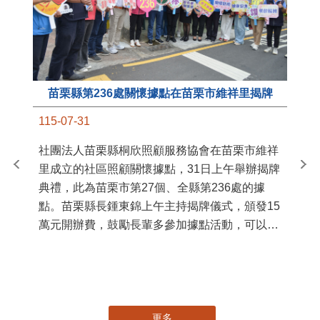
苗栗縣第236處關懷據點在苗栗市維祥里揭牌
11
115-07-31
國
社團法人苗栗縣桐欣照顧服務協會在苗栗市維祥
苗
里成立的社區照顧關懷據點，31日上午舉辦揭牌
署
典禮，此為苗栗市第27個、全縣第236處的據
作
點。苗栗縣長鍾東錦上午主持揭牌儀式，頒發15
縣
萬元開辦費，鼓勵長輩多參加據點活動，可以更
手
加健康、長壽。 坐落於苗栗市維祥里光華街89
號的社區照顧關懷據點，今 ...
更多