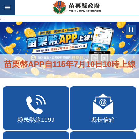
跳到主要內容區塊
:::
:::
苗栗幣APP自115年7月10日10時上線
縣民熱線1999
縣長信箱