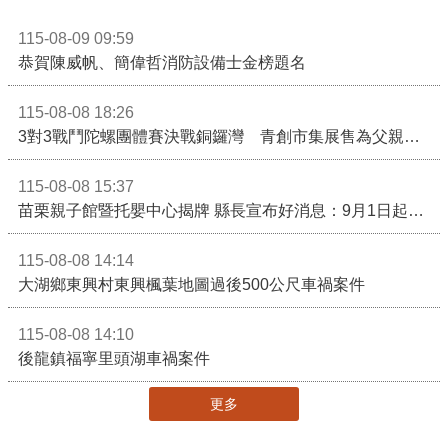
115-08-09 09:59
恭賀陳威帆、簡偉哲消防設備士金榜題名
115-08-08 18:26
3對3戰鬥陀螺團體賽決戰銅鑼灣 青創市集展售為父親節增添繽紛
115-08-08 15:37
苗栗親子館暨托嬰中心揭牌 縣長宣布好消息：9月1日起調降臨時托嬰費用
115-08-08 14:14
大湖鄉東興村東興楓葉地圖過後500公尺車禍案件
115-08-08 14:10
後龍鎮福寧里頭湖車禍案件
更多