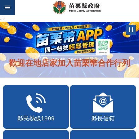
跳到主要內容區塊
:::
:::
歡迎在地店家加入苗栗幣合作行列
縣民熱線1999
縣長信箱