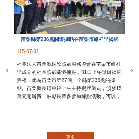
苗栗縣第236處關懷據點在苗栗市維祥里揭牌
11
115-07-31
國
社團法人苗栗縣桐欣照顧服務協會在苗栗市維祥
苗
里成立的社區照顧關懷據點，31日上午舉辦揭牌
署
典禮，此為苗栗市第27個、全縣第236處的據
作
點。苗栗縣長鍾東錦上午主持揭牌儀式，頒發15
縣
萬元開辦費，鼓勵長輩多參加據點活動，可以更
手
加健康、長壽。 坐落於苗栗市維祥里光華街89
號的社區照顧關懷據點，今 ...
更多