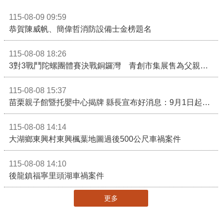
115-08-09 09:59
恭賀陳威帆、簡偉哲消防設備士金榜題名
115-08-08 18:26
3對3戰鬥陀螺團體賽決戰銅鑼灣 青創市集展售為父親節增添繽紛
115-08-08 15:37
苗栗親子館暨托嬰中心揭牌 縣長宣布好消息：9月1日起調降臨時托嬰費用
115-08-08 14:14
大湖鄉東興村東興楓葉地圖過後500公尺車禍案件
115-08-08 14:10
後龍鎮福寧里頭湖車禍案件
更多