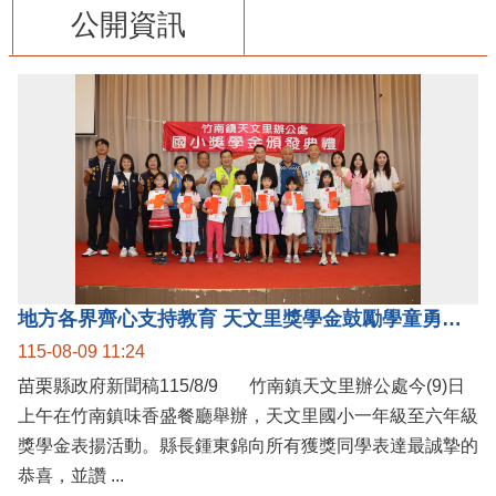
公開資訊
地方各界齊心支持教育 天文里獎學金鼓勵學童勇敢追夢
115-08-09 11:24
苗栗縣政府新聞稿115/8/9 竹南鎮天文里辦公處今(9)日
上午在竹南鎮味香盛餐廳舉辦，天文里國小一年級至六年級
獎學金表揚活動。縣長鍾東錦向所有獲獎同學表達最誠摯的
恭喜，並讚 ...