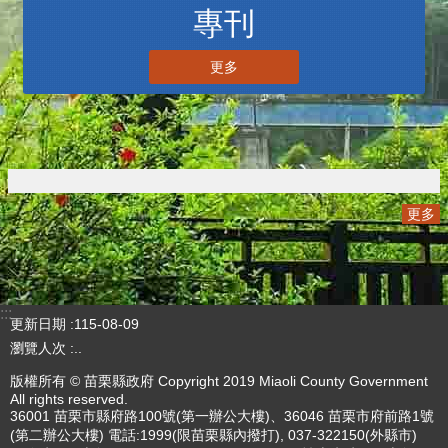
三周年V2
更多
播放中
專刊
更多