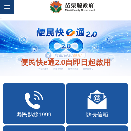
跳到主要內容區塊
:::
:::
便民快e通2.0自即日起啟用
縣民熱線1999
縣長信箱