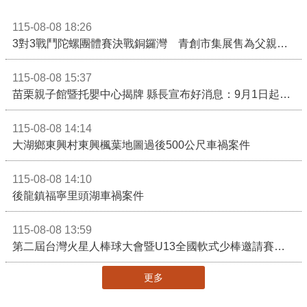
115-08-08 18:26
3對3戰鬥陀螺團體賽決戰銅鑼灣 青創市集展售為父親節增添繽紛
115-08-08 15:37
苗栗親子館暨托嬰中心揭牌 縣長宣布好消息：9月1日起調降臨時托嬰費用
115-08-08 14:14
大湖鄉東興村東興楓葉地圖過後500公尺車禍案件
115-08-08 14:10
後龍鎮福寧里頭湖車禍案件
115-08-08 13:59
第二屆台灣火星人棒球大會暨U13全國軟式少棒邀請賽在苗栗舉辦
更多