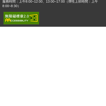
播放中
更多
:::
更新日期
115-08-09
瀏覽人次
..
版權所有 © 苗栗縣政府 Copyright 2019 Miaoli County Government
All rights reserved.
36001 苗栗市縣府路100號(第一辦公大樓)、36046 苗栗市府前路1號
(第二辦公大樓) 電話:1999(限苗栗縣內撥打), 037-322150(外縣市)
服務時間：上午8:00~12:00、13:00~17:00（彈性上班時間：上午
8:00~8:30）