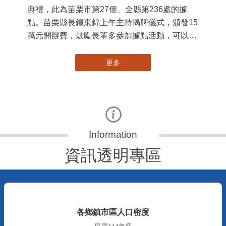
苗栗縣第236處關懷據點在苗栗市維祥里揭牌
11
115-07-31
國
社團法人苗栗縣桐欣照顧服務協會在苗栗市維祥
苗
里成立的社區照顧關懷據點，31日上午舉辦揭牌
署
典禮，此為苗栗市第27個、全縣第236處的據
作
點。苗栗縣長鍾東錦上午主持揭牌儀式，頒發15
縣
萬元開辦費，鼓勵長輩多參加據點活動，可以更
手
加健康、長壽。 坐落於苗栗市維祥里光華街89
號的社區照顧關懷據點，今 ...
更多